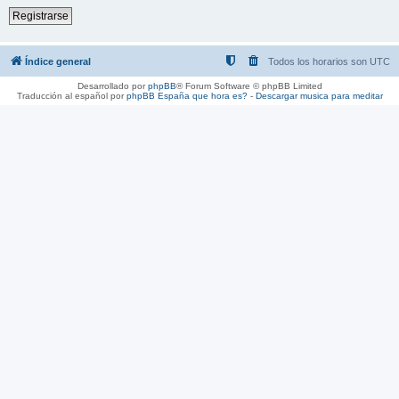
Registrarse
Índice general
Todos los horarios son
UTC
Desarrollado por
phpBB
® Forum Software © phpBB Limited
Traducción al español por
phpBB España
que hora es?
-
Descargar musica para meditar