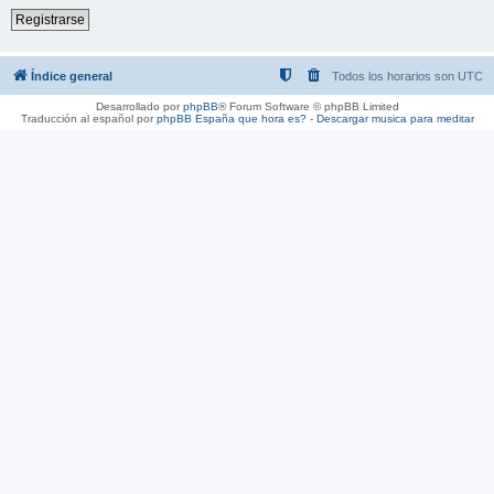
Registrarse
Índice general
Todos los horarios son
UTC
Desarrollado por
phpBB
® Forum Software © phpBB Limited
Traducción al español por
phpBB España
que hora es?
-
Descargar musica para meditar