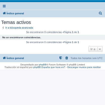
B
Índice general
u
Temas activos
s
Ir a búsqueda avanzada
c
Se encontraron 0 coincidencias •Página
1
de
1
a
No se encontraron coincidencias.
r
Se encontraron 0 coincidencias •Página
1
de
1
Ir a
Índice general
Todos los horarios son
UTC
Desarrollado por
phpBB
® Forum Software © phpBB Limited
Traducción al español por
phpBB España
que hora es?
-
Descargar musica para meditar