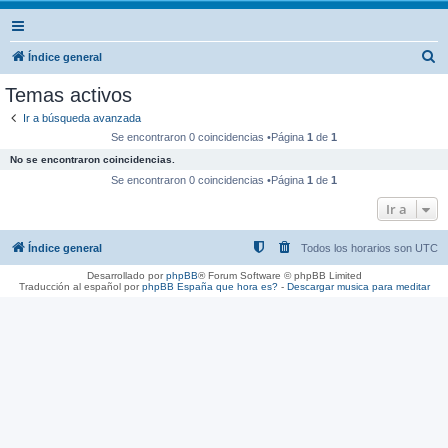
B
Índice general
u
Temas activos
s
Ir a búsqueda avanzada
c
Se encontraron 0 coincidencias •Página
1
de
1
a
No se encontraron coincidencias.
r
Se encontraron 0 coincidencias •Página
1
de
1
Ir a
Índice general
Todos los horarios son
UTC
Desarrollado por
phpBB
® Forum Software © phpBB Limited
Traducción al español por
phpBB España
que hora es?
-
Descargar musica para meditar