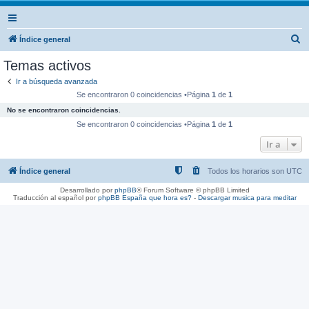
B
Índice general
u
Temas activos
s
Ir a búsqueda avanzada
c
Se encontraron 0 coincidencias •Página
1
de
1
a
No se encontraron coincidencias.
r
Se encontraron 0 coincidencias •Página
1
de
1
Ir a
Índice general
Todos los horarios son
UTC
Desarrollado por
phpBB
® Forum Software © phpBB Limited
Traducción al español por
phpBB España
que hora es?
-
Descargar musica para meditar