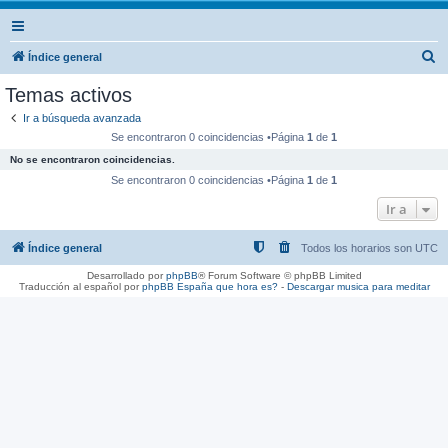
B
Índice general
u
Temas activos
s
Ir a búsqueda avanzada
c
Se encontraron 0 coincidencias •Página
1
de
1
a
No se encontraron coincidencias.
r
Se encontraron 0 coincidencias •Página
1
de
1
Ir a
Índice general
Todos los horarios son
UTC
Desarrollado por
phpBB
® Forum Software © phpBB Limited
Traducción al español por
phpBB España
que hora es?
-
Descargar musica para meditar