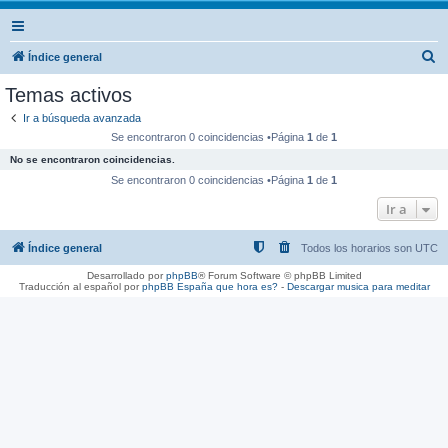
B
Índice general
u
Temas activos
s
Ir a búsqueda avanzada
c
Se encontraron 0 coincidencias •Página
1
de
1
a
No se encontraron coincidencias.
r
Se encontraron 0 coincidencias •Página
1
de
1
Ir a
Índice general
Todos los horarios son
UTC
Desarrollado por
phpBB
® Forum Software © phpBB Limited
Traducción al español por
phpBB España
que hora es?
-
Descargar musica para meditar