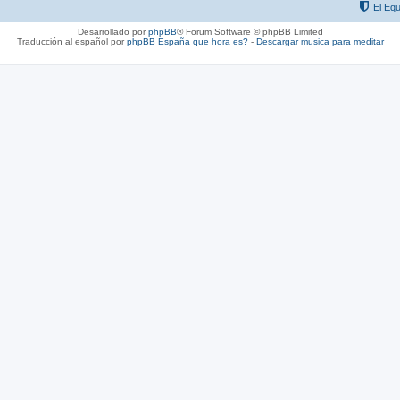
El Equ
Desarrollado por
phpBB
® Forum Software © phpBB Limited
Traducción al español por
phpBB España
que hora es?
-
Descargar musica para meditar