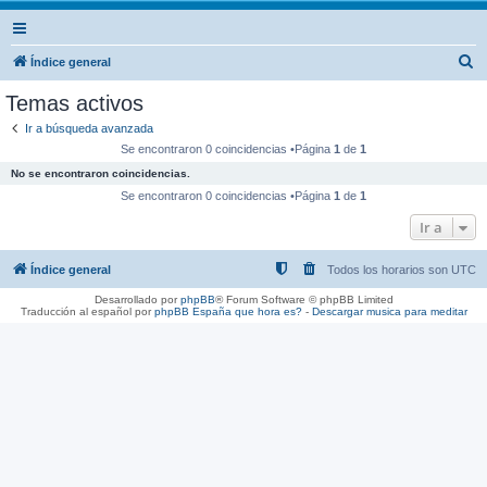
B
Índice general
u
Temas activos
s
Ir a búsqueda avanzada
c
Se encontraron 0 coincidencias •Página
1
de
1
a
No se encontraron coincidencias.
r
Se encontraron 0 coincidencias •Página
1
de
1
Ir a
Índice general
Todos los horarios son
UTC
Desarrollado por
phpBB
® Forum Software © phpBB Limited
Traducción al español por
phpBB España
que hora es?
-
Descargar musica para meditar