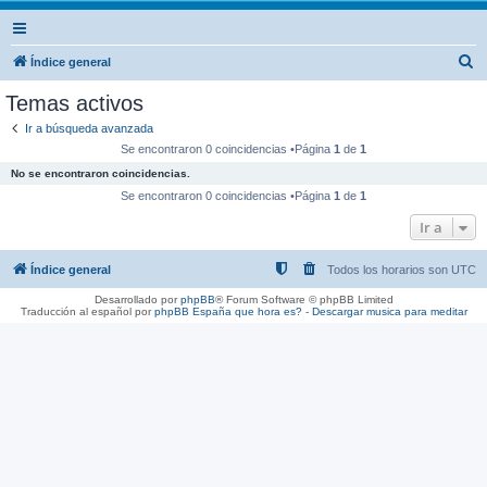
B
Índice general
u
Temas activos
s
Ir a búsqueda avanzada
c
Se encontraron 0 coincidencias •Página
1
de
1
a
No se encontraron coincidencias.
r
Se encontraron 0 coincidencias •Página
1
de
1
Ir a
Índice general
Todos los horarios son
UTC
Desarrollado por
phpBB
® Forum Software © phpBB Limited
Traducción al español por
phpBB España
que hora es?
-
Descargar musica para meditar