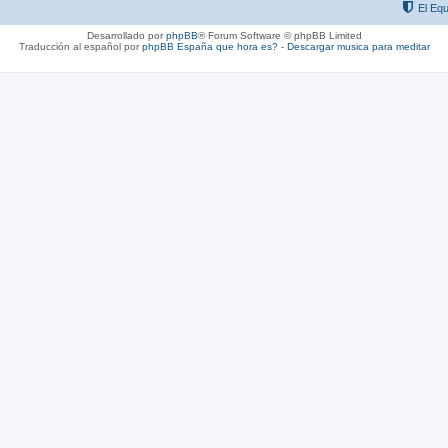
El Equ
Desarrollado por
phpBB
® Forum Software © phpBB Limited
Traducción al español por
phpBB España
que hora es?
-
Descargar musica para meditar