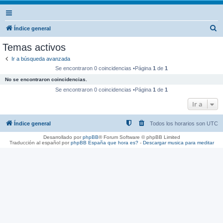
B
Índice general
u
Temas activos
s
Ir a búsqueda avanzada
c
Se encontraron 0 coincidencias •Página
1
de
1
a
No se encontraron coincidencias.
r
Se encontraron 0 coincidencias •Página
1
de
1
Ir a
Índice general
Todos los horarios son
UTC
Desarrollado por
phpBB
® Forum Software © phpBB Limited
Traducción al español por
phpBB España
que hora es?
-
Descargar musica para meditar