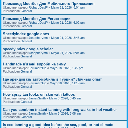
Промокод Мостбет Для Мобильного Приложения
Último mensajepor
RichardDaulP
«
Mayo 21, 2026, 8:04 pm
Publicadoen
General
Промокод Мостбет Для Регистрации
Último mensajepor
RichardDaulP
«
Mayo 21, 2026, 6:02 pm
Publicadoen
General
SpeedyIndex google docs
Último mensajepor
Josephcrymn
«
Mayo 21, 2026, 8:46 am
Publicadoen
General
speedyindex google scholar
Último mensajepor
Josephcrymn
«
Mayo 21, 2026, 5:04 am
Publicadoen
General
Handmade в'язані вироби на зиму
Último mensajepor
FerumerNup
«
Mayo 18, 2026, 1:45 pm
Publicadoen
General
Где арендовать автомобиль в Турции? Личный опыт
Último mensajepor
FerumerNup
«
Mayo 18, 2026, 11:19 am
Publicadoen
General
How spray tan looks on skin with tattoos
Último mensajepor
JamesSmith
«
Mayo 3, 2026, 3:45 am
Publicadoen
General
Can you combine instant tanning with long walks in hot weather
Último mensajepor
JamesSmith
«
Mayo 3, 2026, 3:08 am
Publicadoen
General
Is eco tanning a good idea before the sea, pool, or hot climate