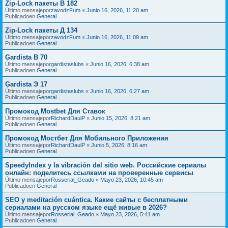
Zip-Lock пакеты В 182
Último mensajepor
zavodzFum
«
Junio 16, 2026, 11:20 am
Publicadoen
General
Zip-Lock пакеты Д 134
Último mensajepor
zavodzFum
«
Junio 16, 2026, 11:09 am
Publicadoen
General
Gardista В 70
Último mensajepor
gardistaslubs
«
Junio 16, 2026, 6:38 am
Publicadoen
General
Gardista Э 17
Último mensajepor
gardistaslubs
«
Junio 16, 2026, 6:27 am
Publicadoen
General
Промокод Mostbet Для Ставок
Último mensajepor
RichardDaulP
«
Junio 15, 2026, 8:21 am
Publicadoen
General
Промокод Мостбет Для Мобильного Приложения
Último mensajepor
RichardDaulP
«
Junio 5, 2026, 8:16 am
Publicadoen
General
SpeedyIndex y la vibración del sitio web. Российские сериалы
онлайн: поделитесь ссылками на проверенные сервисы
Último mensajepor
Rosserial_Geado
«
Mayo 23, 2026, 10:45 am
Publicadoen
General
SEO y meditación cuántica. Какие сайты с бесплатными
сериалами на русском языке ещё живые в 2026?
Último mensajepor
Rosserial_Geado
«
Mayo 23, 2026, 5:41 am
Publicadoen
General