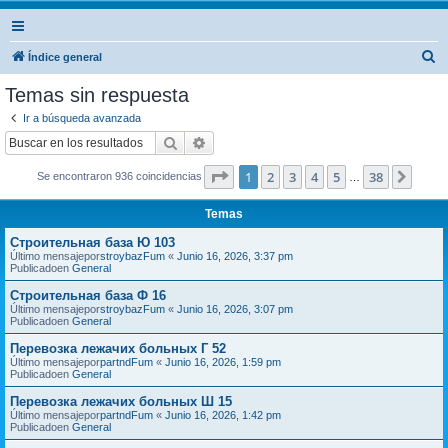
B
Índice general
u
Temas sin respuesta
s
Ir a búsqueda avanzada
c
Buscar
Búsqueda avanzada
a
Página
1
de
38
1
2
3
4
5
38
Sigui
Se encontraron 936 coincidencias
r
…
Temas
Строительная база Ю 103
Último mensajepor
stroybazFum
«
Junio 16, 2026, 3:37 pm
Publicadoen
General
Строительная база Ф 16
Último mensajepor
stroybazFum
«
Junio 16, 2026, 3:07 pm
Publicadoen
General
Перевозка лежачих больных Г 52
Último mensajepor
partndFum
«
Junio 16, 2026, 1:59 pm
Publicadoen
General
Перевозка лежачих больных Ш 15
Último mensajepor
partndFum
«
Junio 16, 2026, 1:42 pm
Publicadoen
General