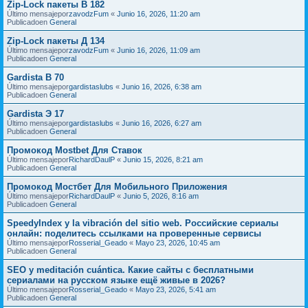
Zip-Lock пакеты В 182
Último mensajepor
zavodzFum
«
Junio 16, 2026, 11:20 am
Publicadoen
General
Zip-Lock пакеты Д 134
Último mensajepor
zavodzFum
«
Junio 16, 2026, 11:09 am
Publicadoen
General
Gardista В 70
Último mensajepor
gardistaslubs
«
Junio 16, 2026, 6:38 am
Publicadoen
General
Gardista Э 17
Último mensajepor
gardistaslubs
«
Junio 16, 2026, 6:27 am
Publicadoen
General
Промокод Mostbet Для Ставок
Último mensajepor
RichardDaulP
«
Junio 15, 2026, 8:21 am
Publicadoen
General
Промокод Мостбет Для Мобильного Приложения
Último mensajepor
RichardDaulP
«
Junio 5, 2026, 8:16 am
Publicadoen
General
SpeedyIndex y la vibración del sitio web. Российские сериалы
онлайн: поделитесь ссылками на проверенные сервисы
Último mensajepor
Rosserial_Geado
«
Mayo 23, 2026, 10:45 am
Publicadoen
General
SEO y meditación cuántica. Какие сайты с бесплатными
сериалами на русском языке ещё живые в 2026?
Último mensajepor
Rosserial_Geado
«
Mayo 23, 2026, 5:41 am
Publicadoen
General