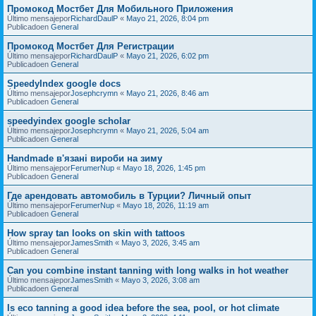
Промокод Мостбет Для Мобильного Приложения
Último mensajepor
RichardDaulP
«
Mayo 21, 2026, 8:04 pm
Publicadoen
General
Промокод Мостбет Для Регистрации
Último mensajepor
RichardDaulP
«
Mayo 21, 2026, 6:02 pm
Publicadoen
General
SpeedyIndex google docs
Último mensajepor
Josephcrymn
«
Mayo 21, 2026, 8:46 am
Publicadoen
General
speedyindex google scholar
Último mensajepor
Josephcrymn
«
Mayo 21, 2026, 5:04 am
Publicadoen
General
Handmade в'язані вироби на зиму
Último mensajepor
FerumerNup
«
Mayo 18, 2026, 1:45 pm
Publicadoen
General
Где арендовать автомобиль в Турции? Личный опыт
Último mensajepor
FerumerNup
«
Mayo 18, 2026, 11:19 am
Publicadoen
General
How spray tan looks on skin with tattoos
Último mensajepor
JamesSmith
«
Mayo 3, 2026, 3:45 am
Publicadoen
General
Can you combine instant tanning with long walks in hot weather
Último mensajepor
JamesSmith
«
Mayo 3, 2026, 3:08 am
Publicadoen
General
Is eco tanning a good idea before the sea, pool, or hot climate