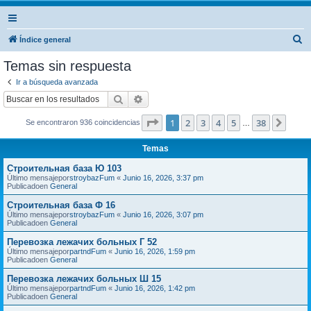
B
Índice general
u
Temas sin respuesta
s
Ir a búsqueda avanzada
c
Buscar
Búsqueda avanzada
a
Página
1
de
38
1
2
3
4
5
38
Sigui
Se encontraron 936 coincidencias
r
…
Temas
Строительная база Ю 103
Último mensajepor
stroybazFum
«
Junio 16, 2026, 3:37 pm
Publicadoen
General
Строительная база Ф 16
Último mensajepor
stroybazFum
«
Junio 16, 2026, 3:07 pm
Publicadoen
General
Перевозка лежачих больных Г 52
Último mensajepor
partndFum
«
Junio 16, 2026, 1:59 pm
Publicadoen
General
Перевозка лежачих больных Ш 15
Último mensajepor
partndFum
«
Junio 16, 2026, 1:42 pm
Publicadoen
General