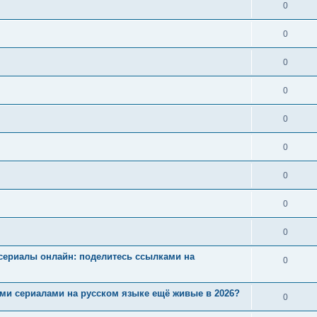
0
0
0
0
0
0
0
0
0
ие сериалы онлайн: поделитесь ссылками на
0
ными сериалами на русском языке ещё живые в 2026?
0