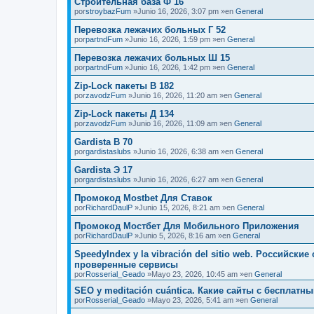
Строительная база Ф 16
por
stroybazFum
»Junio 16, 2026, 3:07 pm »en
General
Перевозка лежачих больных Г 52
por
partndFum
»Junio 16, 2026, 1:59 pm »en
General
Перевозка лежачих больных Ш 15
por
partndFum
»Junio 16, 2026, 1:42 pm »en
General
Zip-Lock пакеты В 182
por
zavodzFum
»Junio 16, 2026, 11:20 am »en
General
Zip-Lock пакеты Д 134
por
zavodzFum
»Junio 16, 2026, 11:09 am »en
General
Gardista В 70
por
gardistaslubs
»Junio 16, 2026, 6:38 am »en
General
Gardista Э 17
por
gardistaslubs
»Junio 16, 2026, 6:27 am »en
General
Промокод Mostbet Для Ставок
por
RichardDaulP
»Junio 15, 2026, 8:21 am »en
General
Промокод Мостбет Для Мобильного Приложения
por
RichardDaulP
»Junio 5, 2026, 8:16 am »en
General
SpeedyIndex y la vibración del sitio web. Российск
проверенные сервисы
por
Rosserial_Geado
»Mayo 23, 2026, 10:45 am »en
General
SEO y meditación cuántica. Какие сайты с бесплат
por
Rosserial_Geado
»Mayo 23, 2026, 5:41 am »en
General