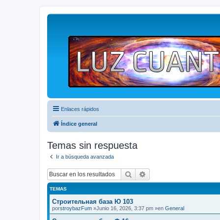
Enlaces rápidos
Índice general
Temas sin respuesta
Ir a búsqueda avanzada
Buscar
Búsqueda avanzada
TEMAS
Строительная база Ю 103
por
stroybazFum
»Junio 16, 2026, 3:37 pm »en
General