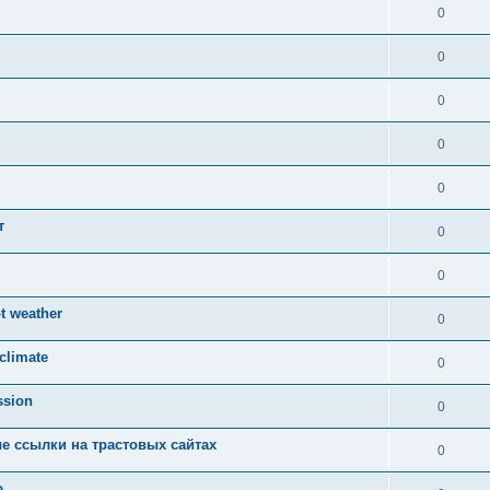
0
0
0
0
0
т
0
0
t weather
0
 climate
0
ssion
0
е ссылки на трастовых сайтах
0
ю