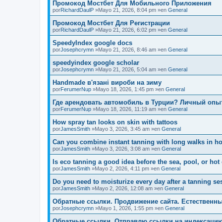
Промокод Мостбет Для Мобильного Приложения
por
RichardDaulP
»Mayo 21, 2026, 8:04 pm »en
General
Промокод Мостбет Для Регистрации
por
RichardDaulP
»Mayo 21, 2026, 6:02 pm »en
General
SpeedyIndex google docs
por
Josephcrymn
»Mayo 21, 2026, 8:46 am »en
General
speedyindex google scholar
por
Josephcrymn
»Mayo 21, 2026, 5:04 am »en
General
Handmade в'язані вироби на зиму
por
FerumerNup
»Mayo 18, 2026, 1:45 pm »en
General
Где арендовать автомобиль в Турции? Личный опы
por
FerumerNup
»Mayo 18, 2026, 11:19 am »en
General
How spray tan looks on skin with tattoos
por
JamesSmith
»Mayo 3, 2026, 3:45 am »en
General
Can you combine instant tanning with long walks in ho
por
JamesSmith
»Mayo 3, 2026, 3:08 am »en
General
Is eco tanning a good idea before the sea, pool, or hot
por
JamesSmith
»Mayo 2, 2026, 4:11 pm »en
General
Do you need to moisturize every day after a tanning se
por
JamesSmith
»Mayo 2, 2026, 12:08 am »en
General
Обратные ссылки. Продвижение сайта. Естественны
por
Josephcrymn
»Mayo 1, 2026, 1:55 pm »en
General
Обратные ссылки. Отправлю ссылки на индексаци