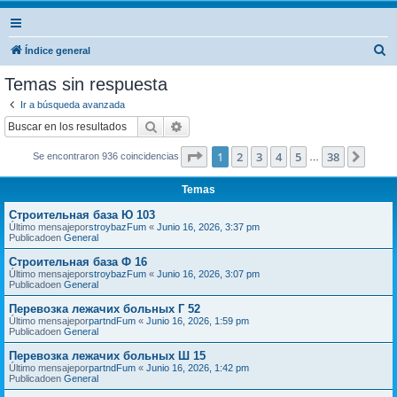
B
Índice general
u
Temas sin respuesta
s
Ir a búsqueda avanzada
c
Buscar
Búsqueda avanzada
a
Página
1
de
38
1
2
3
4
5
38
Sigui
Se encontraron 936 coincidencias
r
…
Temas
Строительная база Ю 103
Último mensajepor
stroybazFum
«
Junio 16, 2026, 3:37 pm
Publicadoen
General
Строительная база Ф 16
Último mensajepor
stroybazFum
«
Junio 16, 2026, 3:07 pm
Publicadoen
General
Перевозка лежачих больных Г 52
Último mensajepor
partndFum
«
Junio 16, 2026, 1:59 pm
Publicadoen
General
Перевозка лежачих больных Ш 15
Último mensajepor
partndFum
«
Junio 16, 2026, 1:42 pm
Publicadoen
General