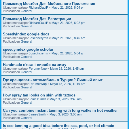
Промокод Мостбет Для Мобильного Приложения
Último mensajepor
RichardDaulP
«
Mayo 21, 2026, 8:04 pm
Publicadoen
General
Промокод Мостбет Для Регистрации
Último mensajepor
RichardDaulP
«
Mayo 21, 2026, 6:02 pm
Publicadoen
General
SpeedyIndex google docs
Último mensajepor
Josephcrymn
«
Mayo 21, 2026, 8:46 am
Publicadoen
General
speedyindex google scholar
Último mensajepor
Josephcrymn
«
Mayo 21, 2026, 5:04 am
Publicadoen
General
Handmade в'язані вироби на зиму
Último mensajepor
FerumerNup
«
Mayo 18, 2026, 1:45 pm
Publicadoen
General
Где арендовать автомобиль в Турции? Личный опыт
Último mensajepor
FerumerNup
«
Mayo 18, 2026, 11:19 am
Publicadoen
General
How spray tan looks on skin with tattoos
Último mensajepor
JamesSmith
«
Mayo 3, 2026, 3:45 am
Publicadoen
General
Can you combine instant tanning with long walks in hot weather
Último mensajepor
JamesSmith
«
Mayo 3, 2026, 3:08 am
Publicadoen
General
Is eco tanning a good idea before the sea, pool, or hot climate