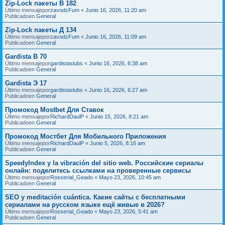
Zip-Lock пакеты В 182
Último mensajepor
zavodzFum
«
Junio 16, 2026, 11:20 am
Publicadoen
General
Zip-Lock пакеты Д 134
Último mensajepor
zavodzFum
«
Junio 16, 2026, 11:09 am
Publicadoen
General
Gardista В 70
Último mensajepor
gardistaslubs
«
Junio 16, 2026, 6:38 am
Publicadoen
General
Gardista Э 17
Último mensajepor
gardistaslubs
«
Junio 16, 2026, 6:27 am
Publicadoen
General
Промокод Mostbet Для Ставок
Último mensajepor
RichardDaulP
«
Junio 15, 2026, 8:21 am
Publicadoen
General
Промокод Мостбет Для Мобильного Приложения
Último mensajepor
RichardDaulP
«
Junio 5, 2026, 8:16 am
Publicadoen
General
SpeedyIndex y la vibración del sitio web. Российские сериалы
онлайн: поделитесь ссылками на проверенные сервисы
Último mensajepor
Rosserial_Geado
«
Mayo 23, 2026, 10:45 am
Publicadoen
General
SEO y meditación cuántica. Какие сайты с бесплатными
сериалами на русском языке ещё живые в 2026?
Último mensajepor
Rosserial_Geado
«
Mayo 23, 2026, 5:41 am
Publicadoen
General