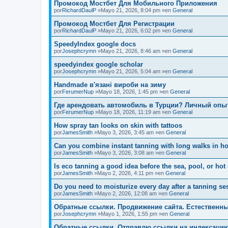
Промокод Мостбет Для Мобильного Приложения
por
RichardDaulP
»Mayo 21, 2026, 8:04 pm »en
General
Промокод Мостбет Для Регистрации
por
RichardDaulP
»Mayo 21, 2026, 6:02 pm »en
General
SpeedyIndex google docs
por
Josephcrymn
»Mayo 21, 2026, 8:46 am »en
General
speedyindex google scholar
por
Josephcrymn
»Mayo 21, 2026, 5:04 am »en
General
Handmade в'язані вироби на зиму
por
FerumerNup
»Mayo 18, 2026, 1:45 pm »en
General
Где арендовать автомобиль в Турции? Личный опы
por
FerumerNup
»Mayo 18, 2026, 11:19 am »en
General
How spray tan looks on skin with tattoos
por
JamesSmith
»Mayo 3, 2026, 3:45 am »en
General
Can you combine instant tanning with long walks in ho
por
JamesSmith
»Mayo 3, 2026, 3:08 am »en
General
Is eco tanning a good idea before the sea, pool, or hot
por
JamesSmith
»Mayo 2, 2026, 4:11 pm »en
General
Do you need to moisturize every day after a tanning se
por
JamesSmith
»Mayo 2, 2026, 12:08 am »en
General
Обратные ссылки. Продвижение сайта. Естественны
por
Josephcrymn
»Mayo 1, 2026, 1:55 pm »en
General
Обратные ссылки. Отправлю ссылки на индексаци