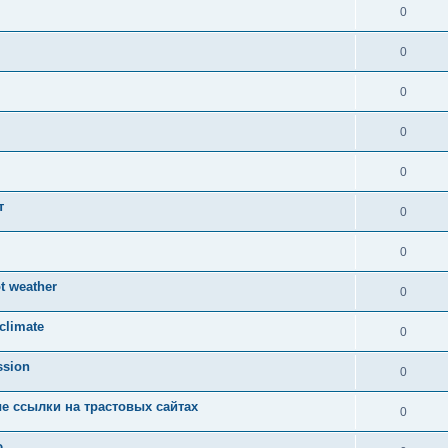
0
0
0
0
0
т
0
0
t weather
0
 climate
0
ssion
0
е ссылки на трастовых сайтах
0
ю