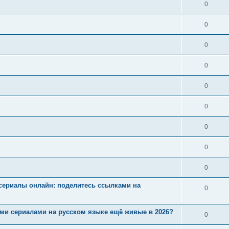
0
0
0
0
0
0
0
0
0
ие сериалы онлайн: поделитесь ссылками на
0
ными сериалами на русском языке ещё живые в 2026?
0