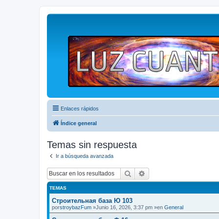
Enlaces rápidos
Índice general
Temas sin respuesta
Ir a búsqueda avanzada
Buscar
Búsqueda avanzada
TEMAS
Строительная база Ю 103
por
stroybazFum
»Junio 16, 2026, 3:37 pm »en
General