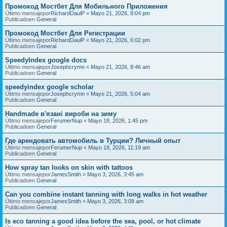
Промокод Мостбет Для Мобильного Приложения
Último mensajepor
RichardDaulP
«
Mayo 21, 2026, 8:04 pm
Publicadoen
General
Промокод Мостбет Для Регистрации
Último mensajepor
RichardDaulP
«
Mayo 21, 2026, 6:02 pm
Publicadoen
General
SpeedyIndex google docs
Último mensajepor
Josephcrymn
«
Mayo 21, 2026, 8:46 am
Publicadoen
General
speedyindex google scholar
Último mensajepor
Josephcrymn
«
Mayo 21, 2026, 5:04 am
Publicadoen
General
Handmade в'язані вироби на зиму
Último mensajepor
FerumerNup
«
Mayo 18, 2026, 1:45 pm
Publicadoen
General
Где арендовать автомобиль в Турции? Личный опыт
Último mensajepor
FerumerNup
«
Mayo 18, 2026, 11:19 am
Publicadoen
General
How spray tan looks on skin with tattoos
Último mensajepor
JamesSmith
«
Mayo 3, 2026, 3:45 am
Publicadoen
General
Can you combine instant tanning with long walks in hot weather
Último mensajepor
JamesSmith
«
Mayo 3, 2026, 3:08 am
Publicadoen
General
Is eco tanning a good idea before the sea, pool, or hot climate