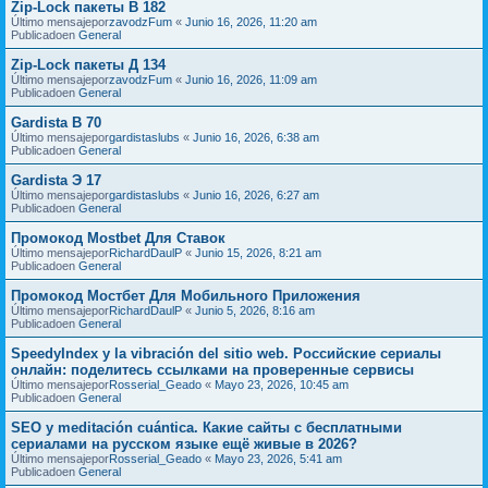
Zip-Lock пакеты В 182
Último mensajepor
zavodzFum
«
Junio 16, 2026, 11:20 am
Publicadoen
General
Zip-Lock пакеты Д 134
Último mensajepor
zavodzFum
«
Junio 16, 2026, 11:09 am
Publicadoen
General
Gardista В 70
Último mensajepor
gardistaslubs
«
Junio 16, 2026, 6:38 am
Publicadoen
General
Gardista Э 17
Último mensajepor
gardistaslubs
«
Junio 16, 2026, 6:27 am
Publicadoen
General
Промокод Mostbet Для Ставок
Último mensajepor
RichardDaulP
«
Junio 15, 2026, 8:21 am
Publicadoen
General
Промокод Мостбет Для Мобильного Приложения
Último mensajepor
RichardDaulP
«
Junio 5, 2026, 8:16 am
Publicadoen
General
SpeedyIndex y la vibración del sitio web. Российские сериалы
онлайн: поделитесь ссылками на проверенные сервисы
Último mensajepor
Rosserial_Geado
«
Mayo 23, 2026, 10:45 am
Publicadoen
General
SEO y meditación cuántica. Какие сайты с бесплатными
сериалами на русском языке ещё живые в 2026?
Último mensajepor
Rosserial_Geado
«
Mayo 23, 2026, 5:41 am
Publicadoen
General