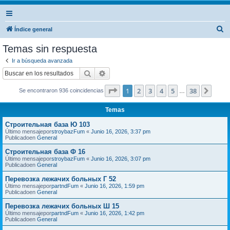
B
Índice general
u
Temas sin respuesta
s
Ir a búsqueda avanzada
c
Buscar
Búsqueda avanzada
a
Página
1
de
38
1
2
3
4
5
38
Sigui
Se encontraron 936 coincidencias
r
…
Temas
Строительная база Ю 103
Último mensajepor
stroybazFum
«
Junio 16, 2026, 3:37 pm
Publicadoen
General
Строительная база Ф 16
Último mensajepor
stroybazFum
«
Junio 16, 2026, 3:07 pm
Publicadoen
General
Перевозка лежачих больных Г 52
Último mensajepor
partndFum
«
Junio 16, 2026, 1:59 pm
Publicadoen
General
Перевозка лежачих больных Ш 15
Último mensajepor
partndFum
«
Junio 16, 2026, 1:42 pm
Publicadoen
General