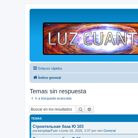
Enlaces rápidos
Índice general
Temas sin respuesta
Ir a búsqueda avanzada
Buscar
Búsqueda avanzada
TEMAS
Строительная база Ю 103
por
stroybazFum
»Junio 16, 2026, 3:37 pm »en
General