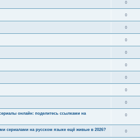
0
0
0
0
0
0
0
0
0
ие сериалы онлайн: поделитесь ссылками на
0
ными сериалами на русском языке ещё живые в 2026?
0