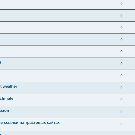
0
0
0
0
0
т
0
0
t weather
0
 climate
0
ssion
0
е ссылки на трастовых сайтах
0
ю