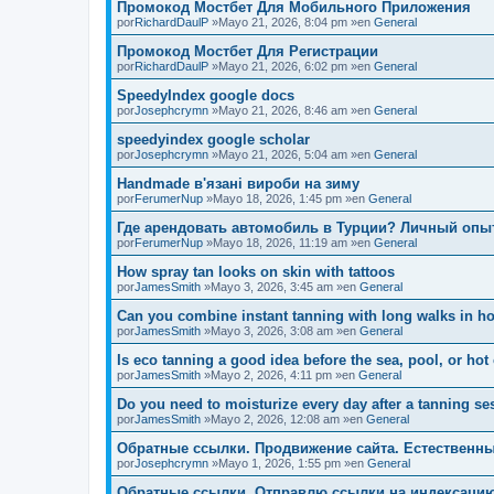
Промокод Мостбет Для Мобильного Приложения
por
RichardDaulP
»Mayo 21, 2026, 8:04 pm »en
General
Промокод Мостбет Для Регистрации
por
RichardDaulP
»Mayo 21, 2026, 6:02 pm »en
General
SpeedyIndex google docs
por
Josephcrymn
»Mayo 21, 2026, 8:46 am »en
General
speedyindex google scholar
por
Josephcrymn
»Mayo 21, 2026, 5:04 am »en
General
Handmade в'язані вироби на зиму
por
FerumerNup
»Mayo 18, 2026, 1:45 pm »en
General
Где арендовать автомобиль в Турции? Личный опы
por
FerumerNup
»Mayo 18, 2026, 11:19 am »en
General
How spray tan looks on skin with tattoos
por
JamesSmith
»Mayo 3, 2026, 3:45 am »en
General
Can you combine instant tanning with long walks in ho
por
JamesSmith
»Mayo 3, 2026, 3:08 am »en
General
Is eco tanning a good idea before the sea, pool, or hot
por
JamesSmith
»Mayo 2, 2026, 4:11 pm »en
General
Do you need to moisturize every day after a tanning se
por
JamesSmith
»Mayo 2, 2026, 12:08 am »en
General
Обратные ссылки. Продвижение сайта. Естественны
por
Josephcrymn
»Mayo 1, 2026, 1:55 pm »en
General
Обратные ссылки. Отправлю ссылки на индексаци