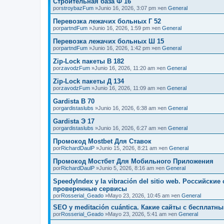
Строительная база Ф 16
por
stroybazFum
»Junio 16, 2026, 3:07 pm »en
General
Перевозка лежачих больных Г 52
por
partndFum
»Junio 16, 2026, 1:59 pm »en
General
Перевозка лежачих больных Ш 15
por
partndFum
»Junio 16, 2026, 1:42 pm »en
General
Zip-Lock пакеты В 182
por
zavodzFum
»Junio 16, 2026, 11:20 am »en
General
Zip-Lock пакеты Д 134
por
zavodzFum
»Junio 16, 2026, 11:09 am »en
General
Gardista В 70
por
gardistaslubs
»Junio 16, 2026, 6:38 am »en
General
Gardista Э 17
por
gardistaslubs
»Junio 16, 2026, 6:27 am »en
General
Промокод Mostbet Для Ставок
por
RichardDaulP
»Junio 15, 2026, 8:21 am »en
General
Промокод Мостбет Для Мобильного Приложения
por
RichardDaulP
»Junio 5, 2026, 8:16 am »en
General
SpeedyIndex y la vibración del sitio web. Российск
проверенные сервисы
por
Rosserial_Geado
»Mayo 23, 2026, 10:45 am »en
General
SEO y meditación cuántica. Какие сайты с бесплат
por
Rosserial_Geado
»Mayo 23, 2026, 5:41 am »en
General