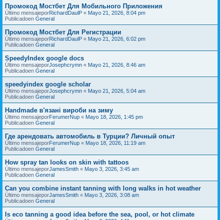
Промокод Мостбет Для Мобильного Приложения
Último mensajepor
RichardDaulP
«
Mayo 21, 2026, 8:04 pm
Publicadoen
General
Промокод Мостбет Для Регистрации
Último mensajepor
RichardDaulP
«
Mayo 21, 2026, 6:02 pm
Publicadoen
General
SpeedyIndex google docs
Último mensajepor
Josephcrymn
«
Mayo 21, 2026, 8:46 am
Publicadoen
General
speedyindex google scholar
Último mensajepor
Josephcrymn
«
Mayo 21, 2026, 5:04 am
Publicadoen
General
Handmade в'язані вироби на зиму
Último mensajepor
FerumerNup
«
Mayo 18, 2026, 1:45 pm
Publicadoen
General
Где арендовать автомобиль в Турции? Личный опыт
Último mensajepor
FerumerNup
«
Mayo 18, 2026, 11:19 am
Publicadoen
General
How spray tan looks on skin with tattoos
Último mensajepor
JamesSmith
«
Mayo 3, 2026, 3:45 am
Publicadoen
General
Can you combine instant tanning with long walks in hot weather
Último mensajepor
JamesSmith
«
Mayo 3, 2026, 3:08 am
Publicadoen
General
Is eco tanning a good idea before the sea, pool, or hot climate