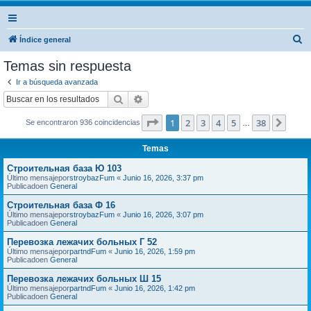
B
Índice general
u
Temas sin respuesta
s
Ir a búsqueda avanzada
c
Buscar
Búsqueda avanzada
a
Página
1
de
38
1
2
3
4
5
38
Sigui
Se encontraron 936 coincidencias
r
…
Temas
Строительная база Ю 103
Último mensajepor
stroybazFum
«
Junio 16, 2026, 3:37 pm
Publicadoen
General
Строительная база Ф 16
Último mensajepor
stroybazFum
«
Junio 16, 2026, 3:07 pm
Publicadoen
General
Перевозка лежачих больных Г 52
Último mensajepor
partndFum
«
Junio 16, 2026, 1:59 pm
Publicadoen
General
Перевозка лежачих больных Ш 15
Último mensajepor
partndFum
«
Junio 16, 2026, 1:42 pm
Publicadoen
General