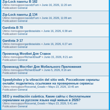
Zip-Lock пакеты В 182
Último mensajepor
zavodzFum
«
Junio 16, 2026, 11:20 am
Publicadoen
General
Zip-Lock пакеты Д 134
Último mensajepor
zavodzFum
«
Junio 16, 2026, 11:09 am
Publicadoen
General
Gardista В 70
Último mensajepor
gardistaslubs
«
Junio 16, 2026, 6:38 am
Publicadoen
General
Gardista Э 17
Último mensajepor
gardistaslubs
«
Junio 16, 2026, 6:27 am
Publicadoen
General
Промокод Mostbet Для Ставок
Último mensajepor
RichardDaulP
«
Junio 15, 2026, 8:21 am
Publicadoen
General
Промокод Мостбет Для Мобильного Приложения
Último mensajepor
RichardDaulP
«
Junio 5, 2026, 8:16 am
Publicadoen
General
SpeedyIndex y la vibración del sitio web. Российские сериалы
онлайн: поделитесь ссылками на проверенные сервисы
Último mensajepor
Rosserial_Geado
«
Mayo 23, 2026, 10:45 am
Publicadoen
General
SEO y meditación cuántica. Какие сайты с бесплатными
сериалами на русском языке ещё живые в 2026?
Último mensajepor
Rosserial_Geado
«
Mayo 23, 2026, 5:41 am
Publicadoen
General