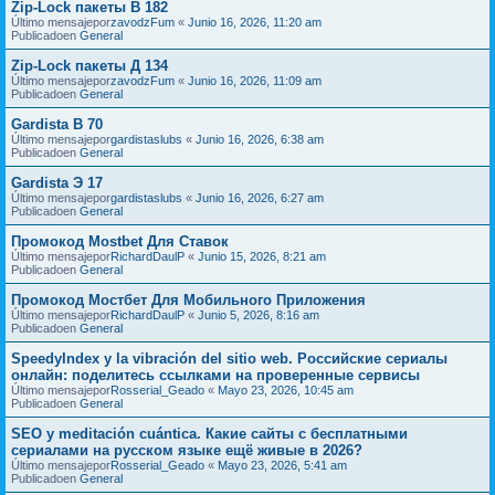
Zip-Lock пакеты В 182
Último mensajepor
zavodzFum
«
Junio 16, 2026, 11:20 am
Publicadoen
General
Zip-Lock пакеты Д 134
Último mensajepor
zavodzFum
«
Junio 16, 2026, 11:09 am
Publicadoen
General
Gardista В 70
Último mensajepor
gardistaslubs
«
Junio 16, 2026, 6:38 am
Publicadoen
General
Gardista Э 17
Último mensajepor
gardistaslubs
«
Junio 16, 2026, 6:27 am
Publicadoen
General
Промокод Mostbet Для Ставок
Último mensajepor
RichardDaulP
«
Junio 15, 2026, 8:21 am
Publicadoen
General
Промокод Мостбет Для Мобильного Приложения
Último mensajepor
RichardDaulP
«
Junio 5, 2026, 8:16 am
Publicadoen
General
SpeedyIndex y la vibración del sitio web. Российские сериалы
онлайн: поделитесь ссылками на проверенные сервисы
Último mensajepor
Rosserial_Geado
«
Mayo 23, 2026, 10:45 am
Publicadoen
General
SEO y meditación cuántica. Какие сайты с бесплатными
сериалами на русском языке ещё живые в 2026?
Último mensajepor
Rosserial_Geado
«
Mayo 23, 2026, 5:41 am
Publicadoen
General