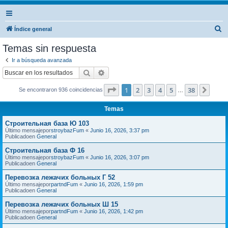
B
Índice general
u
Temas sin respuesta
s
Ir a búsqueda avanzada
c
Buscar
Búsqueda avanzada
a
Página
1
de
38
1
2
3
4
5
38
Sigui
Se encontraron 936 coincidencias
r
…
Temas
Строительная база Ю 103
Último mensajepor
stroybazFum
«
Junio 16, 2026, 3:37 pm
Publicadoen
General
Строительная база Ф 16
Último mensajepor
stroybazFum
«
Junio 16, 2026, 3:07 pm
Publicadoen
General
Перевозка лежачих больных Г 52
Último mensajepor
partndFum
«
Junio 16, 2026, 1:59 pm
Publicadoen
General
Перевозка лежачих больных Ш 15
Último mensajepor
partndFum
«
Junio 16, 2026, 1:42 pm
Publicadoen
General