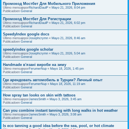
Промокод Мостбет Для Мобильного Приложения
Último mensajepor
RichardDaulP
«
Mayo 21, 2026, 8:04 pm
Publicadoen
General
Промокод Мостбет Для Регистрации
Último mensajepor
RichardDaulP
«
Mayo 21, 2026, 6:02 pm
Publicadoen
General
SpeedyIndex google docs
Último mensajepor
Josephcrymn
«
Mayo 21, 2026, 8:46 am
Publicadoen
General
speedyindex google scholar
Último mensajepor
Josephcrymn
«
Mayo 21, 2026, 5:04 am
Publicadoen
General
Handmade в'язані вироби на зиму
Último mensajepor
FerumerNup
«
Mayo 18, 2026, 1:45 pm
Publicadoen
General
Где арендовать автомобиль в Турции? Личный опыт
Último mensajepor
FerumerNup
«
Mayo 18, 2026, 11:19 am
Publicadoen
General
How spray tan looks on skin with tattoos
Último mensajepor
JamesSmith
«
Mayo 3, 2026, 3:45 am
Publicadoen
General
Can you combine instant tanning with long walks in hot weather
Último mensajepor
JamesSmith
«
Mayo 3, 2026, 3:08 am
Publicadoen
General
Is eco tanning a good idea before the sea, pool, or hot climate