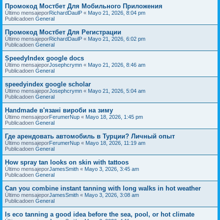
Промокод Мостбет Для Мобильного Приложения
Último mensajepor
RichardDaulP
«
Mayo 21, 2026, 8:04 pm
Publicadoen
General
Промокод Мостбет Для Регистрации
Último mensajepor
RichardDaulP
«
Mayo 21, 2026, 6:02 pm
Publicadoen
General
SpeedyIndex google docs
Último mensajepor
Josephcrymn
«
Mayo 21, 2026, 8:46 am
Publicadoen
General
speedyindex google scholar
Último mensajepor
Josephcrymn
«
Mayo 21, 2026, 5:04 am
Publicadoen
General
Handmade в'язані вироби на зиму
Último mensajepor
FerumerNup
«
Mayo 18, 2026, 1:45 pm
Publicadoen
General
Где арендовать автомобиль в Турции? Личный опыт
Último mensajepor
FerumerNup
«
Mayo 18, 2026, 11:19 am
Publicadoen
General
How spray tan looks on skin with tattoos
Último mensajepor
JamesSmith
«
Mayo 3, 2026, 3:45 am
Publicadoen
General
Can you combine instant tanning with long walks in hot weather
Último mensajepor
JamesSmith
«
Mayo 3, 2026, 3:08 am
Publicadoen
General
Is eco tanning a good idea before the sea, pool, or hot climate