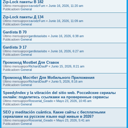
Zip-Lock пакеты В 182
Último mensajepor
zavodzFum
«
Junio 16, 2026, 11:20 am
Publicadoen
General
Zip-Lock пакеты Д 134
Último mensajepor
zavodzFum
«
Junio 16, 2026, 11:09 am
Publicadoen
General
Gardista В 70
Último mensajepor
gardistaslubs
«
Junio 16, 2026, 6:38 am
Publicadoen
General
Gardista Э 17
Último mensajepor
gardistaslubs
«
Junio 16, 2026, 6:27 am
Publicadoen
General
Промокод Mostbet Для Ставок
Último mensajepor
RichardDaulP
«
Junio 15, 2026, 8:21 am
Publicadoen
General
Промокод Мостбет Для Мобильного Приложения
Último mensajepor
RichardDaulP
«
Junio 5, 2026, 8:16 am
Publicadoen
General
SpeedyIndex y la vibración del sitio web. Российские сериалы
онлайн: поделитесь ссылками на проверенные сервисы
Último mensajepor
Rosserial_Geado
«
Mayo 23, 2026, 10:45 am
Publicadoen
General
SEO y meditación cuántica. Какие сайты с бесплатными
сериалами на русском языке ещё живые в 2026?
Último mensajepor
Rosserial_Geado
«
Mayo 23, 2026, 5:41 am
Publicadoen
General