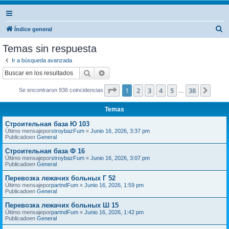
B
Índice general
u
Temas sin respuesta
s
Ir a búsqueda avanzada
c
Buscar
Búsqueda avanzada
a
Página
1
de
38
1
2
3
4
5
38
Sigui
Se encontraron 936 coincidencias
r
…
Temas
Строительная база Ю 103
Último mensajepor
stroybazFum
«
Junio 16, 2026, 3:37 pm
Publicadoen
General
Строительная база Ф 16
Último mensajepor
stroybazFum
«
Junio 16, 2026, 3:07 pm
Publicadoen
General
Перевозка лежачих больных Г 52
Último mensajepor
partndFum
«
Junio 16, 2026, 1:59 pm
Publicadoen
General
Перевозка лежачих больных Ш 15
Último mensajepor
partndFum
«
Junio 16, 2026, 1:42 pm
Publicadoen
General