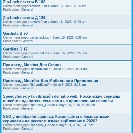
Zip-Lock пакеты В 182
Último mensajepor
zavodzFum
«
Junio 16, 2026, 11:20 am
Publicadoen
General
Zip-Lock пакеты Д 134
Último mensajepor
zavodzFum
«
Junio 16, 2026, 11:09 am
Publicadoen
General
Gardista В 70
Último mensajepor
gardistaslubs
«
Junio 16, 2026, 6:38 am
Publicadoen
General
Gardista Э 17
Último mensajepor
gardistaslubs
«
Junio 16, 2026, 6:27 am
Publicadoen
General
Промокод Mostbet Для Ставок
Último mensajepor
RichardDaulP
«
Junio 15, 2026, 8:21 am
Publicadoen
General
Промокод Мостбет Для Мобильного Приложения
Último mensajepor
RichardDaulP
«
Junio 5, 2026, 8:16 am
Publicadoen
General
SpeedyIndex y la vibración del sitio web. Российские сериалы
онлайн: поделитесь ссылками на проверенные сервисы
Último mensajepor
Rosserial_Geado
«
Mayo 23, 2026, 10:45 am
Publicadoen
General
SEO y meditación cuántica. Какие сайты с бесплатными
сериалами на русском языке ещё живые в 2026?
Último mensajepor
Rosserial_Geado
«
Mayo 23, 2026, 5:41 am
Publicadoen
General