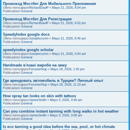
Промокод Мостбет Для Мобильного Приложения
Último mensajepor
RichardDaulP
«
Mayo 21, 2026, 8:04 pm
Publicadoen
General
Промокод Мостбет Для Регистрации
Último mensajepor
RichardDaulP
«
Mayo 21, 2026, 6:02 pm
Publicadoen
General
SpeedyIndex google docs
Último mensajepor
Josephcrymn
«
Mayo 21, 2026, 8:46 am
Publicadoen
General
speedyindex google scholar
Último mensajepor
Josephcrymn
«
Mayo 21, 2026, 5:04 am
Publicadoen
General
Handmade в'язані вироби на зиму
Último mensajepor
FerumerNup
«
Mayo 18, 2026, 1:45 pm
Publicadoen
General
Где арендовать автомобиль в Турции? Личный опыт
Último mensajepor
FerumerNup
«
Mayo 18, 2026, 11:19 am
Publicadoen
General
How spray tan looks on skin with tattoos
Último mensajepor
JamesSmith
«
Mayo 3, 2026, 3:45 am
Publicadoen
General
Can you combine instant tanning with long walks in hot weather
Último mensajepor
JamesSmith
«
Mayo 3, 2026, 3:08 am
Publicadoen
General
Is eco tanning a good idea before the sea, pool, or hot climate