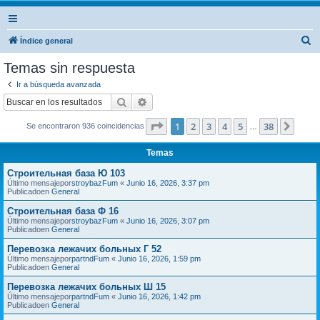
B
Índice general
u
Temas sin respuesta
s
Ir a búsqueda avanzada
c
Buscar
Búsqueda avanzada
a
Página
1
de
38
1
2
3
4
5
38
Sigui
Se encontraron 936 coincidencias
r
…
Temas
Строительная база Ю 103
Último mensajepor
stroybazFum
«
Junio 16, 2026, 3:37 pm
Publicadoen
General
Строительная база Ф 16
Último mensajepor
stroybazFum
«
Junio 16, 2026, 3:07 pm
Publicadoen
General
Перевозка лежачих больных Г 52
Último mensajepor
partndFum
«
Junio 16, 2026, 1:59 pm
Publicadoen
General
Перевозка лежачих больных Ш 15
Último mensajepor
partndFum
«
Junio 16, 2026, 1:42 pm
Publicadoen
General