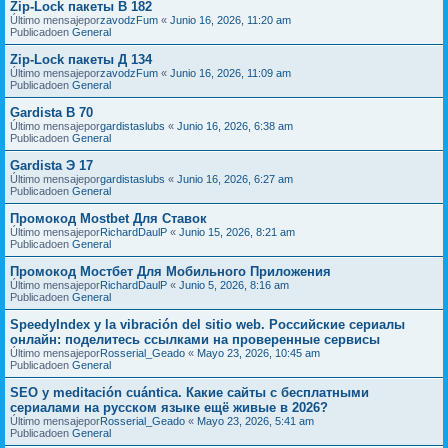
Zip-Lock пакеты В 182
Último mensajepor
zavodzFum
«
Junio 16, 2026, 11:20 am
Publicadoen
General
Zip-Lock пакеты Д 134
Último mensajepor
zavodzFum
«
Junio 16, 2026, 11:09 am
Publicadoen
General
Gardista В 70
Último mensajepor
gardistaslubs
«
Junio 16, 2026, 6:38 am
Publicadoen
General
Gardista Э 17
Último mensajepor
gardistaslubs
«
Junio 16, 2026, 6:27 am
Publicadoen
General
Промокод Mostbet Для Ставок
Último mensajepor
RichardDaulP
«
Junio 15, 2026, 8:21 am
Publicadoen
General
Промокод Мостбет Для Мобильного Приложения
Último mensajepor
RichardDaulP
«
Junio 5, 2026, 8:16 am
Publicadoen
General
SpeedyIndex y la vibración del sitio web. Российские сериалы
онлайн: поделитесь ссылками на проверенные сервисы
Último mensajepor
Rosserial_Geado
«
Mayo 23, 2026, 10:45 am
Publicadoen
General
SEO y meditación cuántica. Какие сайты с бесплатными
сериалами на русском языке ещё живые в 2026?
Último mensajepor
Rosserial_Geado
«
Mayo 23, 2026, 5:41 am
Publicadoen
General