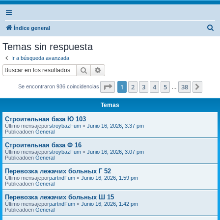
B
Índice general
u
Temas sin respuesta
s
Ir a búsqueda avanzada
c
Buscar
Búsqueda avanzada
a
Página
1
de
38
1
2
3
4
5
38
Sigui
Se encontraron 936 coincidencias
r
…
Temas
Строительная база Ю 103
Último mensajepor
stroybazFum
«
Junio 16, 2026, 3:37 pm
Publicadoen
General
Строительная база Ф 16
Último mensajepor
stroybazFum
«
Junio 16, 2026, 3:07 pm
Publicadoen
General
Перевозка лежачих больных Г 52
Último mensajepor
partndFum
«
Junio 16, 2026, 1:59 pm
Publicadoen
General
Перевозка лежачих больных Ш 15
Último mensajepor
partndFum
«
Junio 16, 2026, 1:42 pm
Publicadoen
General