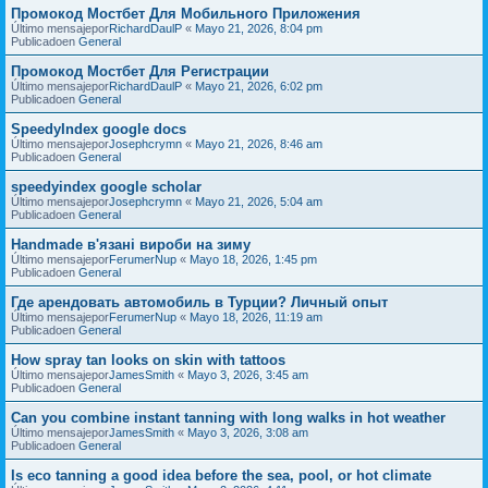
Промокод Мостбет Для Мобильного Приложения
Último mensajepor
RichardDaulP
«
Mayo 21, 2026, 8:04 pm
Publicadoen
General
Промокод Мостбет Для Регистрации
Último mensajepor
RichardDaulP
«
Mayo 21, 2026, 6:02 pm
Publicadoen
General
SpeedyIndex google docs
Último mensajepor
Josephcrymn
«
Mayo 21, 2026, 8:46 am
Publicadoen
General
speedyindex google scholar
Último mensajepor
Josephcrymn
«
Mayo 21, 2026, 5:04 am
Publicadoen
General
Handmade в'язані вироби на зиму
Último mensajepor
FerumerNup
«
Mayo 18, 2026, 1:45 pm
Publicadoen
General
Где арендовать автомобиль в Турции? Личный опыт
Último mensajepor
FerumerNup
«
Mayo 18, 2026, 11:19 am
Publicadoen
General
How spray tan looks on skin with tattoos
Último mensajepor
JamesSmith
«
Mayo 3, 2026, 3:45 am
Publicadoen
General
Can you combine instant tanning with long walks in hot weather
Último mensajepor
JamesSmith
«
Mayo 3, 2026, 3:08 am
Publicadoen
General
Is eco tanning a good idea before the sea, pool, or hot climate