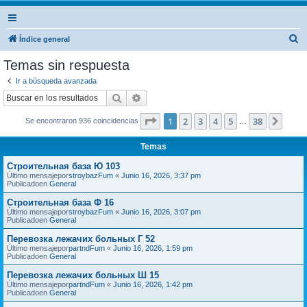
B
Índice general
u
Temas sin respuesta
s
Ir a búsqueda avanzada
c
Buscar
Búsqueda avanzada
a
Página
1
de
38
1
2
3
4
5
38
Sigui
Se encontraron 936 coincidencias
r
…
Temas
Строительная база Ю 103
Último mensajepor
stroybazFum
«
Junio 16, 2026, 3:37 pm
Publicadoen
General
Строительная база Ф 16
Último mensajepor
stroybazFum
«
Junio 16, 2026, 3:07 pm
Publicadoen
General
Перевозка лежачих больных Г 52
Último mensajepor
partndFum
«
Junio 16, 2026, 1:59 pm
Publicadoen
General
Перевозка лежачих больных Ш 15
Último mensajepor
partndFum
«
Junio 16, 2026, 1:42 pm
Publicadoen
General