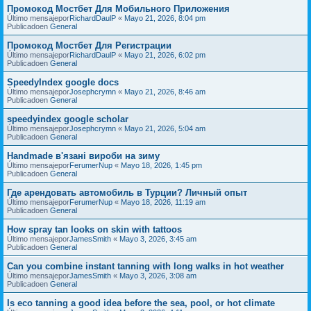
Промокод Мостбет Для Мобильного Приложения
Último mensajepor
RichardDaulP
«
Mayo 21, 2026, 8:04 pm
Publicadoen
General
Промокод Мостбет Для Регистрации
Último mensajepor
RichardDaulP
«
Mayo 21, 2026, 6:02 pm
Publicadoen
General
SpeedyIndex google docs
Último mensajepor
Josephcrymn
«
Mayo 21, 2026, 8:46 am
Publicadoen
General
speedyindex google scholar
Último mensajepor
Josephcrymn
«
Mayo 21, 2026, 5:04 am
Publicadoen
General
Handmade в'язані вироби на зиму
Último mensajepor
FerumerNup
«
Mayo 18, 2026, 1:45 pm
Publicadoen
General
Где арендовать автомобиль в Турции? Личный опыт
Último mensajepor
FerumerNup
«
Mayo 18, 2026, 11:19 am
Publicadoen
General
How spray tan looks on skin with tattoos
Último mensajepor
JamesSmith
«
Mayo 3, 2026, 3:45 am
Publicadoen
General
Can you combine instant tanning with long walks in hot weather
Último mensajepor
JamesSmith
«
Mayo 3, 2026, 3:08 am
Publicadoen
General
Is eco tanning a good idea before the sea, pool, or hot climate