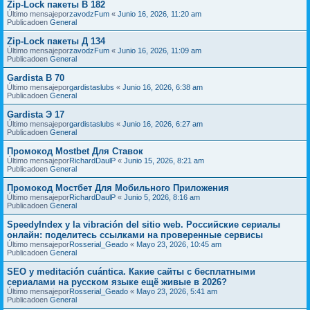
Zip-Lock пакеты В 182
Último mensajepor
zavodzFum
«
Junio 16, 2026, 11:20 am
Publicadoen
General
Zip-Lock пакеты Д 134
Último mensajepor
zavodzFum
«
Junio 16, 2026, 11:09 am
Publicadoen
General
Gardista В 70
Último mensajepor
gardistaslubs
«
Junio 16, 2026, 6:38 am
Publicadoen
General
Gardista Э 17
Último mensajepor
gardistaslubs
«
Junio 16, 2026, 6:27 am
Publicadoen
General
Промокод Mostbet Для Ставок
Último mensajepor
RichardDaulP
«
Junio 15, 2026, 8:21 am
Publicadoen
General
Промокод Мостбет Для Мобильного Приложения
Último mensajepor
RichardDaulP
«
Junio 5, 2026, 8:16 am
Publicadoen
General
SpeedyIndex y la vibración del sitio web. Российские сериалы
онлайн: поделитесь ссылками на проверенные сервисы
Último mensajepor
Rosserial_Geado
«
Mayo 23, 2026, 10:45 am
Publicadoen
General
SEO y meditación cuántica. Какие сайты с бесплатными
сериалами на русском языке ещё живые в 2026?
Último mensajepor
Rosserial_Geado
«
Mayo 23, 2026, 5:41 am
Publicadoen
General