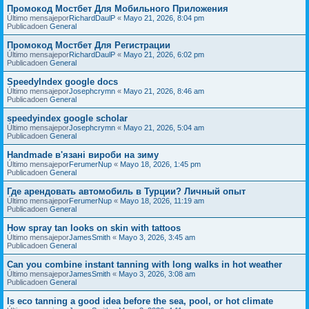
Промокод Мостбет Для Мобильного Приложения
Último mensajepor
RichardDaulP
«
Mayo 21, 2026, 8:04 pm
Publicadoen
General
Промокод Мостбет Для Регистрации
Último mensajepor
RichardDaulP
«
Mayo 21, 2026, 6:02 pm
Publicadoen
General
SpeedyIndex google docs
Último mensajepor
Josephcrymn
«
Mayo 21, 2026, 8:46 am
Publicadoen
General
speedyindex google scholar
Último mensajepor
Josephcrymn
«
Mayo 21, 2026, 5:04 am
Publicadoen
General
Handmade в'язані вироби на зиму
Último mensajepor
FerumerNup
«
Mayo 18, 2026, 1:45 pm
Publicadoen
General
Где арендовать автомобиль в Турции? Личный опыт
Último mensajepor
FerumerNup
«
Mayo 18, 2026, 11:19 am
Publicadoen
General
How spray tan looks on skin with tattoos
Último mensajepor
JamesSmith
«
Mayo 3, 2026, 3:45 am
Publicadoen
General
Can you combine instant tanning with long walks in hot weather
Último mensajepor
JamesSmith
«
Mayo 3, 2026, 3:08 am
Publicadoen
General
Is eco tanning a good idea before the sea, pool, or hot climate