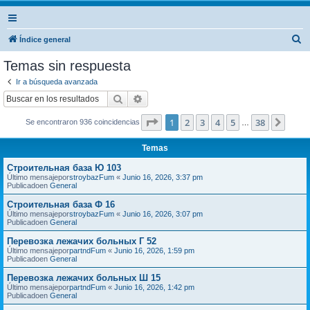
B
Índice general
u
Temas sin respuesta
s
Ir a búsqueda avanzada
c
Buscar
Búsqueda avanzada
a
Página
1
de
38
1
2
3
4
5
38
Sigui
Se encontraron 936 coincidencias
r
…
Temas
Строительная база Ю 103
Último mensajepor
stroybazFum
«
Junio 16, 2026, 3:37 pm
Publicadoen
General
Строительная база Ф 16
Último mensajepor
stroybazFum
«
Junio 16, 2026, 3:07 pm
Publicadoen
General
Перевозка лежачих больных Г 52
Último mensajepor
partndFum
«
Junio 16, 2026, 1:59 pm
Publicadoen
General
Перевозка лежачих больных Ш 15
Último mensajepor
partndFum
«
Junio 16, 2026, 1:42 pm
Publicadoen
General