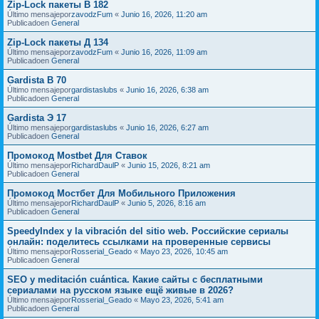
Zip-Lock пакеты В 182
Último mensajepor
zavodzFum
«
Junio 16, 2026, 11:20 am
Publicadoen
General
Zip-Lock пакеты Д 134
Último mensajepor
zavodzFum
«
Junio 16, 2026, 11:09 am
Publicadoen
General
Gardista В 70
Último mensajepor
gardistaslubs
«
Junio 16, 2026, 6:38 am
Publicadoen
General
Gardista Э 17
Último mensajepor
gardistaslubs
«
Junio 16, 2026, 6:27 am
Publicadoen
General
Промокод Mostbet Для Ставок
Último mensajepor
RichardDaulP
«
Junio 15, 2026, 8:21 am
Publicadoen
General
Промокод Мостбет Для Мобильного Приложения
Último mensajepor
RichardDaulP
«
Junio 5, 2026, 8:16 am
Publicadoen
General
SpeedyIndex y la vibración del sitio web. Российские сериалы
онлайн: поделитесь ссылками на проверенные сервисы
Último mensajepor
Rosserial_Geado
«
Mayo 23, 2026, 10:45 am
Publicadoen
General
SEO y meditación cuántica. Какие сайты с бесплатными
сериалами на русском языке ещё живые в 2026?
Último mensajepor
Rosserial_Geado
«
Mayo 23, 2026, 5:41 am
Publicadoen
General