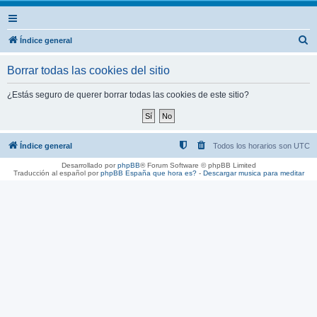
B
Índice general
u
Borrar todas las cookies del sitio
s
c
¿Estás seguro de querer borrar todas las cookies de este sitio?
a
r
Índice general
Todos los horarios son
UTC
Desarrollado por
phpBB
® Forum Software © phpBB Limited
Traducción al español por
phpBB España
que hora es?
-
Descargar musica para meditar