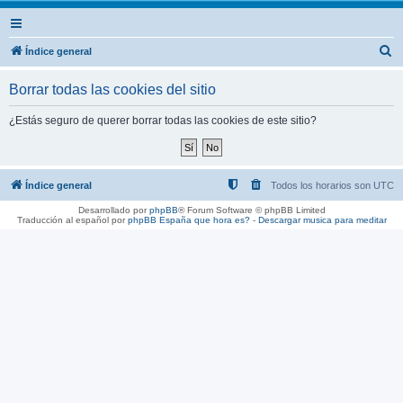
B
Índice general
u
Borrar todas las cookies del sitio
s
c
¿Estás seguro de querer borrar todas las cookies de este sitio?
a
r
Índice general
Todos los horarios son
UTC
Desarrollado por
phpBB
® Forum Software © phpBB Limited
Traducción al español por
phpBB España
que hora es?
-
Descargar musica para meditar