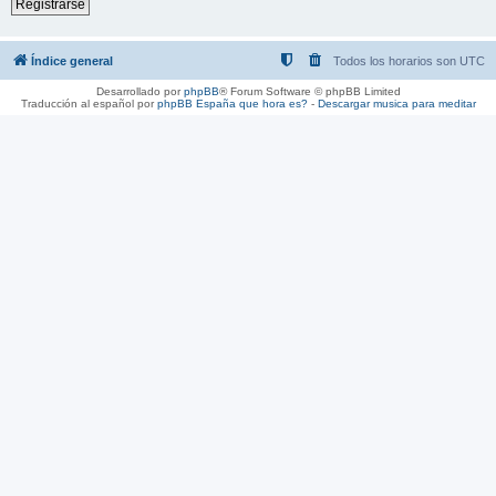
Registrarse
Índice general
Todos los horarios son
UTC
Desarrollado por
phpBB
® Forum Software © phpBB Limited
Traducción al español por
phpBB España
que hora es?
-
Descargar musica para meditar