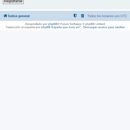
Registrarse
Índice general
Todos los horarios son
UTC
Desarrollado por
phpBB
® Forum Software © phpBB Limited
Traducción al español por
phpBB España
que hora es?
-
Descargar musica para meditar