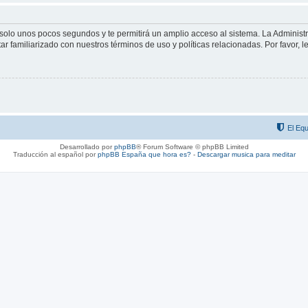
á solo unos pocos segundos y te permitirá un amplio acceso al sistema. La Adminis
tar familiarizado con nuestros términos de uso y políticas relacionadas. Por favor, l
El Equ
Desarrollado por
phpBB
® Forum Software © phpBB Limited
Traducción al español por
phpBB España
que hora es?
-
Descargar musica para meditar