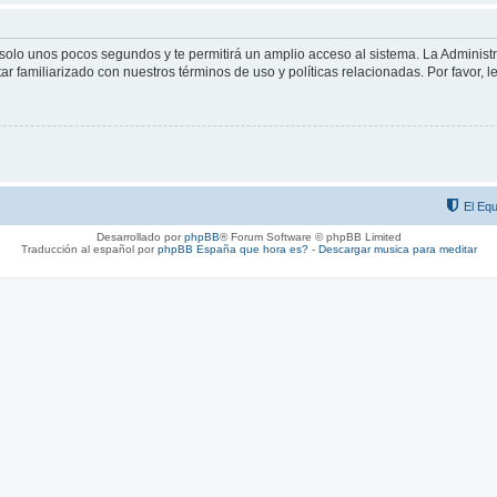
á solo unos pocos segundos y te permitirá un amplio acceso al sistema. La Adminis
tar familiarizado con nuestros términos de uso y políticas relacionadas. Por favor, l
El Equ
Desarrollado por
phpBB
® Forum Software © phpBB Limited
Traducción al español por
phpBB España
que hora es?
-
Descargar musica para meditar