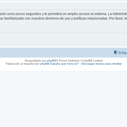
á solo unos pocos segundos y te permitirá un amplio acceso al sistema. La Adminis
tar familiarizado con nuestros términos de uso y políticas relacionadas. Por favor, l
El Equ
Desarrollado por
phpBB
® Forum Software © phpBB Limited
Traducción al español por
phpBB España
que hora es?
-
Descargar musica para meditar