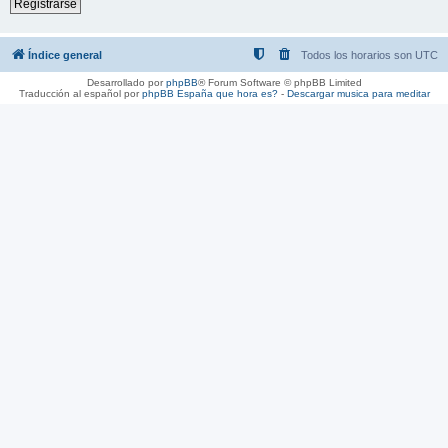
Registrarse
Índice general
Todos los horarios son
UTC
Desarrollado por
phpBB
® Forum Software © phpBB Limited
Traducción al español por
phpBB España
que hora es?
-
Descargar musica para meditar