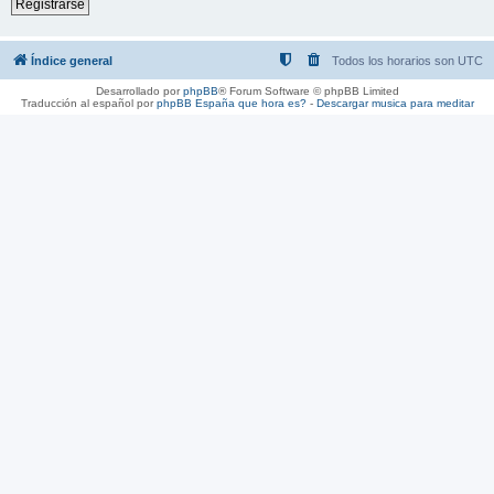
Registrarse
Índice general
Todos los horarios son
UTC
Desarrollado por
phpBB
® Forum Software © phpBB Limited
Traducción al español por
phpBB España
que hora es?
-
Descargar musica para meditar