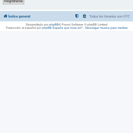
Registrarse
Índice general
Todos los horarios son
UTC
Desarrollado por
phpBB
® Forum Software © phpBB Limited
Traducción al español por
phpBB España
que hora es?
-
Descargar musica para meditar