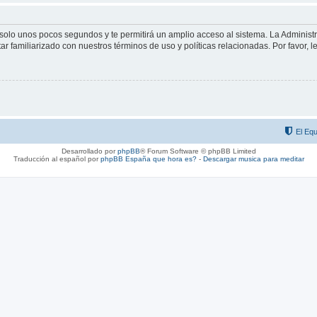
á solo unos pocos segundos y te permitirá un amplio acceso al sistema. La Adminis
tar familiarizado con nuestros términos de uso y políticas relacionadas. Por favor, l
El Equ
Desarrollado por
phpBB
® Forum Software © phpBB Limited
Traducción al español por
phpBB España
que hora es?
-
Descargar musica para meditar