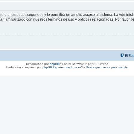
á solo unos pocos segundos y te permitirá un amplio acceso al sistema. La Adminis
tar familiarizado con nuestros términos de uso y políticas relacionadas. Por favor, l
El Equ
Desarrollado por
phpBB
® Forum Software © phpBB Limited
Traducción al español por
phpBB España
que hora es?
-
Descargar musica para meditar