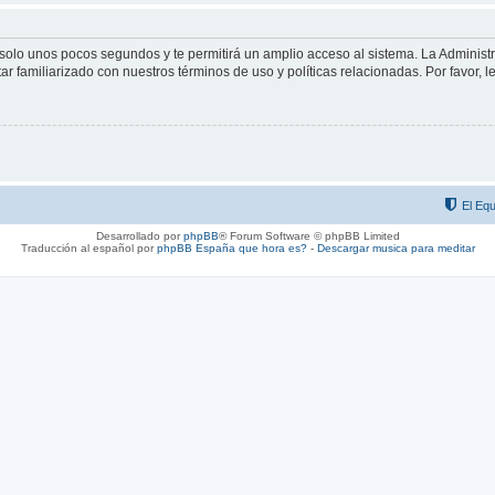
á solo unos pocos segundos y te permitirá un amplio acceso al sistema. La Adminis
tar familiarizado con nuestros términos de uso y políticas relacionadas. Por favor, l
El Equ
Desarrollado por
phpBB
® Forum Software © phpBB Limited
Traducción al español por
phpBB España
que hora es?
-
Descargar musica para meditar