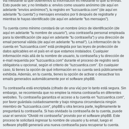
vía mediante la que obtenemos tu información es mediante lo que tú envías.
Esto puede ser, y no limitado a: envíos como usuario anónimo (de aquí en
adelante "envíos anónimos"), tu registro en "luzcuantica.com" (de aquí en
adelante "tu cuenta") y mensajes enviados por ti después de registrarte y
mientras te hayas identificado (de aquí en adelante "tus mensajes").
Tu cuenta como mínimo constará de un nombre único de identificación (de
aquí en adelante "tu nombre de usuario"), una contraseña personal empleada
para la identificación (de aquí en adelante "tu contraseña") y una dirección de
email personal válida (de aquí en adelante "tu email"). La información de tu
cuenta en "luzcuantica.com" está protegida por las leyes de protección de
datos aplicables en el país en el que estamos instalados. Cualquier
información más allá de tu nombre de usuario, tu contraseña y tu dirección de
e-mail requerida por "luzcuantica.com" durante el proceso de registro será
obligatoria u opcional, según el criterio de “luzcuantica.com”. En cualquier
caso, tú tienes la opción de qué información en su cuenta será públicamente
exhibida. Además, en tu cuenta, tienes la opción de activar o desactivar los
emails generados automáticamente por el software phpBB.
Tu contraseña está encriptada (cifrado de una vía) por lo tanto está segura. Sin
embargo, se recomienda que no emplee la misma contraseña en diferentes
websites. Tu contraseña garantiza el acceso a tu cuenta en "luzcuantica.com",
por favor guárdala cuidadosamente y bajo ninguna circunstancia ningún
miembro de "luzcuantica.com", phpBB u otra tercera parte, legítimamente te
preguntará tu contraseña. Si has olvidado la contraseña de tu cuenta, puede
usar el servicio "Olvidé mi contraseña" provisto por el software phpBB. Este
proceso te solicitará ingresar tu nombre de usuario y tu email, luego el
software phpBB generará una nueva contraseña para recuperar tu cuenta.