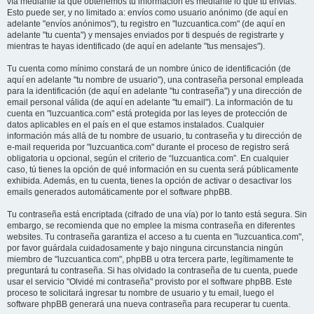
vía mediante la que obtenemos tu información es mediante lo que tú envías.
Esto puede ser, y no limitado a: envíos como usuario anónimo (de aquí en
adelante "envíos anónimos"), tu registro en "luzcuantica.com" (de aquí en
adelante "tu cuenta") y mensajes enviados por ti después de registrarte y
mientras te hayas identificado (de aquí en adelante "tus mensajes").
Tu cuenta como mínimo constará de un nombre único de identificación (de
aquí en adelante "tu nombre de usuario"), una contraseña personal empleada
para la identificación (de aquí en adelante "tu contraseña") y una dirección de
email personal válida (de aquí en adelante "tu email"). La información de tu
cuenta en "luzcuantica.com" está protegida por las leyes de protección de
datos aplicables en el país en el que estamos instalados. Cualquier
información más allá de tu nombre de usuario, tu contraseña y tu dirección de
e-mail requerida por "luzcuantica.com" durante el proceso de registro será
obligatoria u opcional, según el criterio de “luzcuantica.com”. En cualquier
caso, tú tienes la opción de qué información en su cuenta será públicamente
exhibida. Además, en tu cuenta, tienes la opción de activar o desactivar los
emails generados automáticamente por el software phpBB.
Tu contraseña está encriptada (cifrado de una vía) por lo tanto está segura. Sin
embargo, se recomienda que no emplee la misma contraseña en diferentes
websites. Tu contraseña garantiza el acceso a tu cuenta en "luzcuantica.com",
por favor guárdala cuidadosamente y bajo ninguna circunstancia ningún
miembro de "luzcuantica.com", phpBB u otra tercera parte, legítimamente te
preguntará tu contraseña. Si has olvidado la contraseña de tu cuenta, puede
usar el servicio "Olvidé mi contraseña" provisto por el software phpBB. Este
proceso te solicitará ingresar tu nombre de usuario y tu email, luego el
software phpBB generará una nueva contraseña para recuperar tu cuenta.