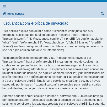
B
Índice general
u
luzcuantica.com -Política de privacidad
s
c
Esta política explica con detalle cómo "luzcuantica.com" junto con sus
empresas asociadas (de aquí en adelante "nosotros", "nos", "nuestro",
a
"luzcuantica.com", "http://luzcuantica.com/foro") y phpBB (de aquí en adelante
r
"ellos", "sus", "software phpBB", "www.phpbb.com", "phpBB Limited", "phpBB
Teams") emplean cualquier información obtenida durante cualquier sesión de
uso por ti (de aquí en adelante "tu información").
Tu información es obtenida por dos vías. Primeramente, navegar por
"luzcuantica.com" hará al software phpBB crear un número de cookies, las
cuales son un pequeño archivo de texto que se descargan en los archivos
temporales del navegador de tu PC. Las primeras dos cookies sólo contienen
un identificador de usuario (de aquí en adelante "user-id") y un identificador de
sesión anónima (de aquí en adelante "session-id"), automáticamente asignada
a ti por el software phpBB. Una tercera cookie se creará una vez que hayas
navegado por temas en "luzcuantica.com" y se emplea para registrar cuales
han sido leídos, con objeto de optimizar tu experiencia de usuario.
Además podemos crear cookies externas al software phpBB mientras navega
por "luzcuantica.com", las cuales exceden el alcance de este documento que
solamente se refiere a las páginas creadas por el software phpBB. La segunda