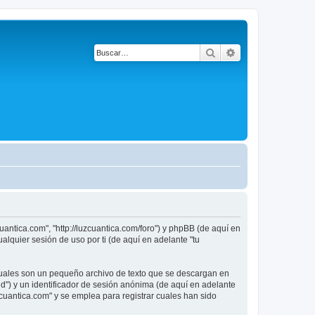
Buscar
Búsqueda avanza
uantica.com", "http://luzcuantica.com/foro") y phpBB (de aquí en
lquier sesión de uso por ti (de aquí en adelante "tu
cuales son un pequeño archivo de texto que se descargan en
id") y un identificador de sesión anónima (de aquí en adelante
cuantica.com" y se emplea para registrar cuales han sido