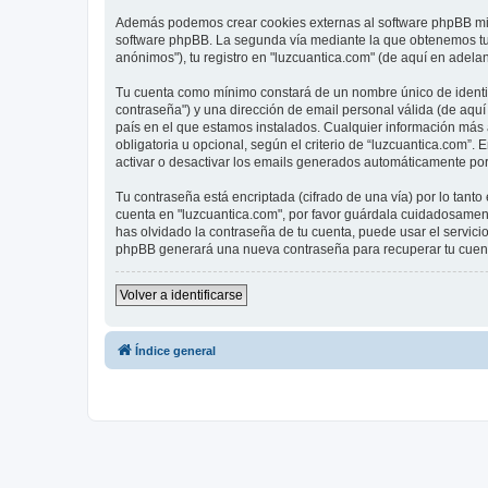
Además podemos crear cookies externas al software phpBB mien
software phpBB. La segunda vía mediante la que obtenemos tu 
anónimos"), tu registro en "luzcuantica.com" (de aquí en adelan
Tu cuenta como mínimo constará de un nombre único de identifi
contraseña") y una dirección de email personal válida (de aquí 
país en el que estamos instalados. Cualquier información más a
obligatoria u opcional, según el criterio de “luzcuantica.com”.
activar o desactivar los emails generados automáticamente por
Tu contraseña está encriptada (cifrado de una vía) por lo tan
cuenta en "luzcuantica.com", por favor guárdala cuidadosament
has olvidado la contraseña de tu cuenta, puede usar el servicio
phpBB generará una nueva contraseña para recuperar tu cuen
Volver a identificarse
Índice general