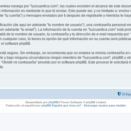
tras navega por "luzcuantica.com", las cuales exceden el alcance de este docume
información es mediante lo que tú envías. Esto puede ser, y no limitado a: envío
te "tu cuenta") y mensajes enviados por ti después de registrarte y mientras te hay
cación (de aquí en adelante "tu nombre de usuario"), una contraseña personal emp
en adelante "tu email"). La información de tu cuenta en "luzcuantica.com" está prot
llá de tu nombre de usuario, tu contraseña y tu dirección de e-mail requerida por 
 En cualquier caso, tú tienes la opción de qué información en su cuenta será públic
 el software phpBB.
to está segura. Sin embargo, se recomienda que no emplee la misma contraseña en d
e y bajo ninguna circunstancia ningún miembro de "luzcuantica.com", phpBB u otra 
 "Olvidé mi contraseña" provisto por el software phpBB. Este proceso te solicitará i
ta.
El Equ
Desarrollado por
phpBB
® Forum Software © phpBB Limited
Traducción al español por
phpBB España
que hora es?
-
Descargar musica para meditar