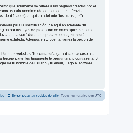
nto que solamente se refiere a las páginas creadas por el
s como usuario anónimo (de aquí en adelante "envíos
as identificado (de aquí en adelante "tus mensajes").
leada para la identificación (de aquí en adelante "tu
egida por las leyes de protección de datos aplicables en el
"luzcuantica.com" durante el proceso de registro será
amente exhibida. Además, en tu cuenta, tienes la opción de
iferentes websites. Tu contraseña garantiza el acceso a tu
tercera parte, legítimamente te preguntará tu contraseña. Si
ngresar tu nombre de usuario y tu email, luego el software
ipo
Borrar todas las cookies del sitio
Todos los horarios son
UTC