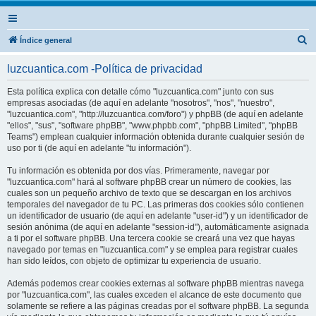
B
Índice general
u
luzcuantica.com -Política de privacidad
s
c
Esta política explica con detalle cómo "luzcuantica.com" junto con sus
empresas asociadas (de aquí en adelante "nosotros", "nos", "nuestro",
a
"luzcuantica.com", "http://luzcuantica.com/foro") y phpBB (de aquí en adelante
r
"ellos", "sus", "software phpBB", "www.phpbb.com", "phpBB Limited", "phpBB
Teams") emplean cualquier información obtenida durante cualquier sesión de
uso por ti (de aquí en adelante "tu información").
Tu información es obtenida por dos vías. Primeramente, navegar por
"luzcuantica.com" hará al software phpBB crear un número de cookies, las
cuales son un pequeño archivo de texto que se descargan en los archivos
temporales del navegador de tu PC. Las primeras dos cookies sólo contienen
un identificador de usuario (de aquí en adelante "user-id") y un identificador de
sesión anónima (de aquí en adelante "session-id"), automáticamente asignada
a ti por el software phpBB. Una tercera cookie se creará una vez que hayas
navegado por temas en "luzcuantica.com" y se emplea para registrar cuales
han sido leídos, con objeto de optimizar tu experiencia de usuario.
Además podemos crear cookies externas al software phpBB mientras navega
por "luzcuantica.com", las cuales exceden el alcance de este documento que
solamente se refiere a las páginas creadas por el software phpBB. La segunda