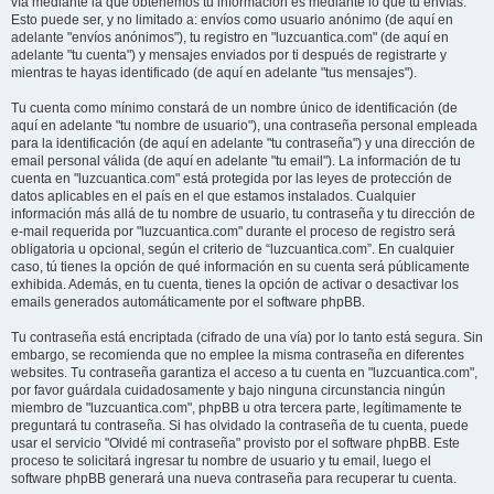
vía mediante la que obtenemos tu información es mediante lo que tú envías.
Esto puede ser, y no limitado a: envíos como usuario anónimo (de aquí en
adelante "envíos anónimos"), tu registro en "luzcuantica.com" (de aquí en
adelante "tu cuenta") y mensajes enviados por ti después de registrarte y
mientras te hayas identificado (de aquí en adelante "tus mensajes").
Tu cuenta como mínimo constará de un nombre único de identificación (de
aquí en adelante "tu nombre de usuario"), una contraseña personal empleada
para la identificación (de aquí en adelante "tu contraseña") y una dirección de
email personal válida (de aquí en adelante "tu email"). La información de tu
cuenta en "luzcuantica.com" está protegida por las leyes de protección de
datos aplicables en el país en el que estamos instalados. Cualquier
información más allá de tu nombre de usuario, tu contraseña y tu dirección de
e-mail requerida por "luzcuantica.com" durante el proceso de registro será
obligatoria u opcional, según el criterio de “luzcuantica.com”. En cualquier
caso, tú tienes la opción de qué información en su cuenta será públicamente
exhibida. Además, en tu cuenta, tienes la opción de activar o desactivar los
emails generados automáticamente por el software phpBB.
Tu contraseña está encriptada (cifrado de una vía) por lo tanto está segura. Sin
embargo, se recomienda que no emplee la misma contraseña en diferentes
websites. Tu contraseña garantiza el acceso a tu cuenta en "luzcuantica.com",
por favor guárdala cuidadosamente y bajo ninguna circunstancia ningún
miembro de "luzcuantica.com", phpBB u otra tercera parte, legítimamente te
preguntará tu contraseña. Si has olvidado la contraseña de tu cuenta, puede
usar el servicio "Olvidé mi contraseña" provisto por el software phpBB. Este
proceso te solicitará ingresar tu nombre de usuario y tu email, luego el
software phpBB generará una nueva contraseña para recuperar tu cuenta.