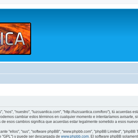
, "nos", "nuestro", "luzcuantica.com", "http://luzcuantica.com/foro"), tú acuerdas e
". Podemos cambiar estos términos en cualquier momento e intentaríamos avisarte, s
s de esos cambios significa que acuerdas estar legalmente sometido a esos nuevos
nte "ellos", "sus", "software phpBB", "www.phpbb.com", "phpBB Limited", "phpBB Te
te "GPL") y puede ser descargada de
www.phpbb.com
. El software phpBB solamente