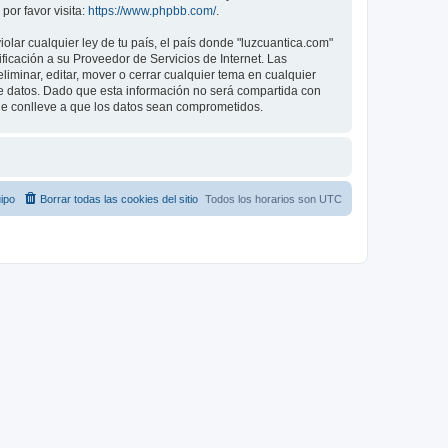
or favor visita:
https://www.phpbb.com/
.
lar cualquier ley de tu país, el país donde "luzcuantica.com"
icación a su Proveedor de Servicios de Internet. Las
iminar, editar, mover o cerrar cualquier tema en cualquier
datos. Dado que esta información no será compartida con
que conlleve a que los datos sean comprometidos.
ipo
Borrar todas las cookies del sitio
Todos los horarios son
UTC