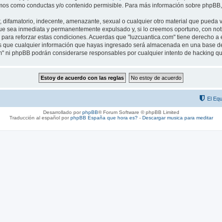
os como conductas y/o contenido permisible. Para más información sobre phpBB, p
difamatorio, indecente, amenazante, sexual o cualquier otro material que pueda vio
ue sea inmediata y permanentemente expulsado y, si lo creemos oportuno, con notif
para reforzar estas condiciones. Acuerdas que "luzcuantica.com" tiene derecho a el
que cualquier información que hayas ingresado será almacenada en una base de 
com" ni phpBB podrán considerarse responsables por cualquier intento de hacking 
El Equ
Desarrollado por
phpBB
® Forum Software © phpBB Limited
Traducción al español por
phpBB España
que hora es?
-
Descargar musica para meditar