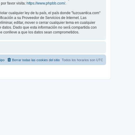
or favor visita:
https://www.phpbb.com/
.
lar cualquier ley de tu país, el país donde "luzcuantica.com"
icación a su Proveedor de Servicios de Internet. Las
iminar, editar, mover o cerrar cualquier tema en cualquier
datos. Dado que esta información no será compartida con
que conlleve a que los datos sean comprometidos.
ipo
Borrar todas las cookies del sitio
Todos los horarios son
UTC