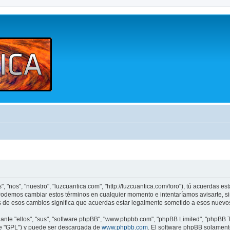
, "nos", "nuestro", "luzcuantica.com", "http://luzcuantica.com/foro"), tú acuerdas e
". Podemos cambiar estos términos en cualquier momento e intentaríamos avisarte, s
s de esos cambios significa que acuerdas estar legalmente sometido a esos nuevos
nte "ellos", "sus", "software phpBB", "www.phpbb.com", "phpBB Limited", "phpBB Te
te "GPL") y puede ser descargada de
www.phpbb.com
. El software phpBB solamente