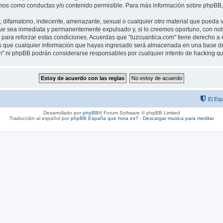
os como conductas y/o contenido permisible. Para más información sobre phpBB, p
difamatorio, indecente, amenazante, sexual o cualquier otro material que pueda vio
ue sea inmediata y permanentemente expulsado y, si lo creemos oportuno, con notif
para reforzar estas condiciones. Acuerdas que "luzcuantica.com" tiene derecho a el
que cualquier información que hayas ingresado será almacenada en una base de 
com" ni phpBB podrán considerarse responsables por cualquier intento de hacking 
El Equ
Desarrollado por
phpBB
® Forum Software © phpBB Limited
Traducción al español por
phpBB España
que hora es?
-
Descargar musica para meditar