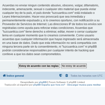
Acuerdas no enviar ningun contenido abusivo, obsceno, vulgar, difamatorio,
indecente, amenazante, sexual o cualquier otro material que pueda violar
cualquier ley de tu país, el país donde "luzcuantica.com" está instalado o
Leyes Internacionales. Hacer eso provocará que sea inmediata y
permanentemente expulsado y, si lo creemos oportuno, con notificación a su
Proveedor de Servicios de Internet. Las direcciones IP de todos los envíos son
registradas como ayuda para reforzar estas condiciones. Acuerdas que
"luzcuantica.com" tiene derecho a eliminar, editar, mover o cerrar cualquier
tema en cualquier momento que lo creamos conveniente. Como usuario
acuerdas que cualquier información que hayas ingresado será almacenada
en una base de datos. Dado que esta información no será compartida con
ninguna tercera parte sin tu consentimiento, ni "luzcuantica.com" ni phpBB
podrán considerarse responsables por cualquier intento de hacking que
conlleve a que los datos sean comprometidos.
Índice general
Todos los horarios son
UTC
Desarrollado por
phpBB
® Forum Software © phpBB Limited
Traducción al español por
phpBB España
que hora es?
-
Descargar musica para meditar