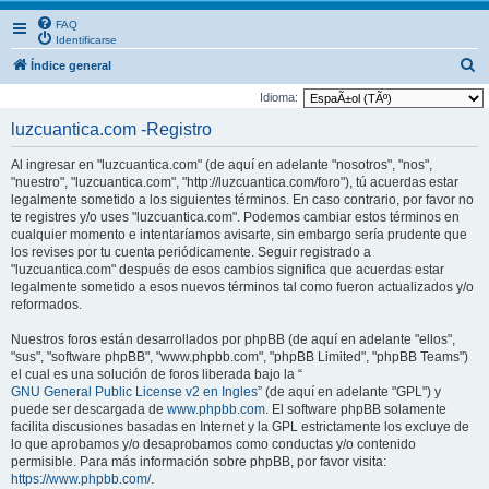
FAQ
Identificarse
B
Índice general
u
Idioma:
s
luzcuantica.com -Registro
c
Al ingresar en "luzcuantica.com" (de aquí en adelante "nosotros", "nos",
a
"nuestro", "luzcuantica.com", "http://luzcuantica.com/foro"), tú acuerdas estar
r
legalmente sometido a los siguientes términos. En caso contrario, por favor no
te registres y/o uses "luzcuantica.com". Podemos cambiar estos términos en
cualquier momento e intentaríamos avisarte, sin embargo sería prudente que
los revises por tu cuenta periódicamente. Seguir registrado a
"luzcuantica.com" después de esos cambios significa que acuerdas estar
legalmente sometido a esos nuevos términos tal como fueron actualizados y/o
reformados.
Nuestros foros están desarrollados por phpBB (de aquí en adelante "ellos",
"sus", "software phpBB", "www.phpbb.com", "phpBB Limited", "phpBB Teams")
el cual es una solución de foros liberada bajo la “
GNU General Public License v2 en Ingles
” (de aquí en adelante "GPL") y
puede ser descargada de
www.phpbb.com
. El software phpBB solamente
facilita discusiones basadas en Internet y la GPL estrictamente los excluye de
lo que aprobamos y/o desaprobamos como conductas y/o contenido
permisible. Para más información sobre phpBB, por favor visita:
https://www.phpbb.com/
.