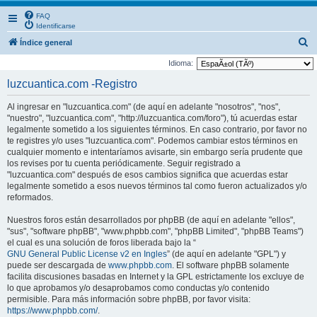
FAQ
Identificarse
B
Índice general
u
Idioma:
s
luzcuantica.com -Registro
c
Al ingresar en "luzcuantica.com" (de aquí en adelante "nosotros", "nos",
a
"nuestro", "luzcuantica.com", "http://luzcuantica.com/foro"), tú acuerdas estar
r
legalmente sometido a los siguientes términos. En caso contrario, por favor no
te registres y/o uses "luzcuantica.com". Podemos cambiar estos términos en
cualquier momento e intentaríamos avisarte, sin embargo sería prudente que
los revises por tu cuenta periódicamente. Seguir registrado a
"luzcuantica.com" después de esos cambios significa que acuerdas estar
legalmente sometido a esos nuevos términos tal como fueron actualizados y/o
reformados.
Nuestros foros están desarrollados por phpBB (de aquí en adelante "ellos",
"sus", "software phpBB", "www.phpbb.com", "phpBB Limited", "phpBB Teams")
el cual es una solución de foros liberada bajo la “
GNU General Public License v2 en Ingles
” (de aquí en adelante "GPL") y
puede ser descargada de
www.phpbb.com
. El software phpBB solamente
facilita discusiones basadas en Internet y la GPL estrictamente los excluye de
lo que aprobamos y/o desaprobamos como conductas y/o contenido
permisible. Para más información sobre phpBB, por favor visita:
https://www.phpbb.com/
.