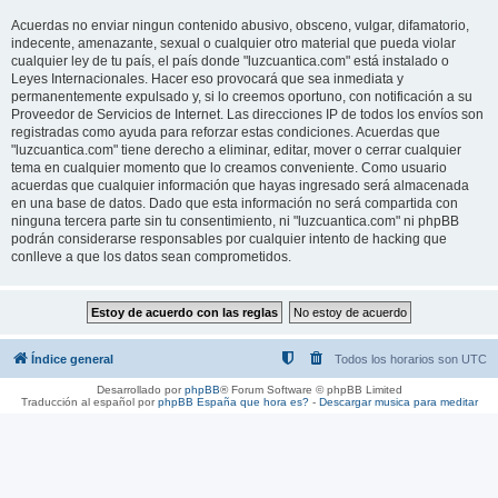
Acuerdas no enviar ningun contenido abusivo, obsceno, vulgar, difamatorio,
indecente, amenazante, sexual o cualquier otro material que pueda violar
cualquier ley de tu país, el país donde "luzcuantica.com" está instalado o
Leyes Internacionales. Hacer eso provocará que sea inmediata y
permanentemente expulsado y, si lo creemos oportuno, con notificación a su
Proveedor de Servicios de Internet. Las direcciones IP de todos los envíos son
registradas como ayuda para reforzar estas condiciones. Acuerdas que
"luzcuantica.com" tiene derecho a eliminar, editar, mover o cerrar cualquier
tema en cualquier momento que lo creamos conveniente. Como usuario
acuerdas que cualquier información que hayas ingresado será almacenada
en una base de datos. Dado que esta información no será compartida con
ninguna tercera parte sin tu consentimiento, ni "luzcuantica.com" ni phpBB
podrán considerarse responsables por cualquier intento de hacking que
conlleve a que los datos sean comprometidos.
Índice general
Todos los horarios son
UTC
Desarrollado por
phpBB
® Forum Software © phpBB Limited
Traducción al español por
phpBB España
que hora es?
-
Descargar musica para meditar