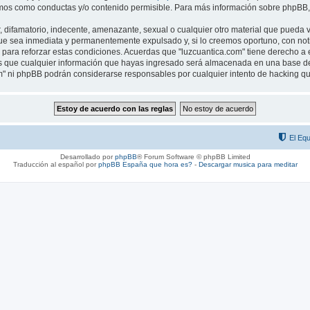
os como conductas y/o contenido permisible. Para más información sobre phpBB, p
difamatorio, indecente, amenazante, sexual o cualquier otro material que pueda vio
ue sea inmediata y permanentemente expulsado y, si lo creemos oportuno, con notif
para reforzar estas condiciones. Acuerdas que "luzcuantica.com" tiene derecho a el
que cualquier información que hayas ingresado será almacenada en una base de 
com" ni phpBB podrán considerarse responsables por cualquier intento de hacking 
El Equ
Desarrollado por
phpBB
® Forum Software © phpBB Limited
Traducción al español por
phpBB España
que hora es?
-
Descargar musica para meditar