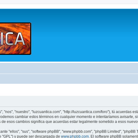
, "nos", "nuestro", "luzcuantica.com", "http://luzcuantica.com/foro"), tú acuerdas e
". Podemos cambiar estos términos en cualquier momento e intentaríamos avisarte, s
s de esos cambios significa que acuerdas estar legalmente sometido a esos nuevos
nte "ellos", "sus", "software phpBB", "www.phpbb.com", "phpBB Limited", "phpBB Te
te "GPL") y puede ser descargada de
www.phpbb.com
. El software phpBB solamente