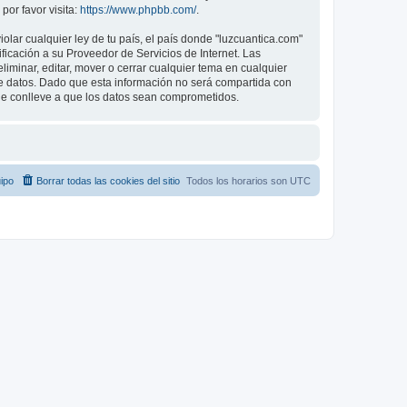
or favor visita:
https://www.phpbb.com/
.
lar cualquier ley de tu país, el país donde "luzcuantica.com"
icación a su Proveedor de Servicios de Internet. Las
iminar, editar, mover o cerrar cualquier tema en cualquier
datos. Dado que esta información no será compartida con
que conlleve a que los datos sean comprometidos.
ipo
Borrar todas las cookies del sitio
Todos los horarios son
UTC