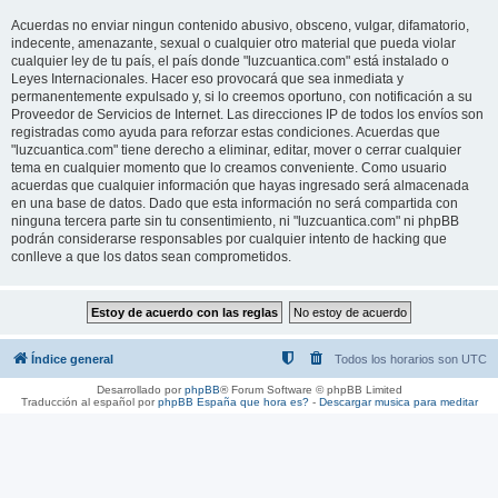
Acuerdas no enviar ningun contenido abusivo, obsceno, vulgar, difamatorio,
indecente, amenazante, sexual o cualquier otro material que pueda violar
cualquier ley de tu país, el país donde "luzcuantica.com" está instalado o
Leyes Internacionales. Hacer eso provocará que sea inmediata y
permanentemente expulsado y, si lo creemos oportuno, con notificación a su
Proveedor de Servicios de Internet. Las direcciones IP de todos los envíos son
registradas como ayuda para reforzar estas condiciones. Acuerdas que
"luzcuantica.com" tiene derecho a eliminar, editar, mover o cerrar cualquier
tema en cualquier momento que lo creamos conveniente. Como usuario
acuerdas que cualquier información que hayas ingresado será almacenada
en una base de datos. Dado que esta información no será compartida con
ninguna tercera parte sin tu consentimiento, ni "luzcuantica.com" ni phpBB
podrán considerarse responsables por cualquier intento de hacking que
conlleve a que los datos sean comprometidos.
Índice general
Todos los horarios son
UTC
Desarrollado por
phpBB
® Forum Software © phpBB Limited
Traducción al español por
phpBB España
que hora es?
-
Descargar musica para meditar