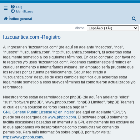
FAQ
Identificarse
B
Índice general
u
Idioma:
s
luzcuantica.com -Registro
c
Al ingresar en "luzcuantica.com" (de aquí en adelante "nosotros", "nos",
a
"nuestro", "luzcuantica.com", "http://luzcuantica.com/foro"), tú acuerdas estar
r
legalmente sometido a los siguientes términos. En caso contrario, por favor no
te registres y/o uses "luzcuantica.com". Podemos cambiar estos términos en
cualquier momento e intentaríamos avisarte, sin embargo sería prudente que
los revises por tu cuenta periódicamente. Seguir registrado a
"luzcuantica.com" después de esos cambios significa que acuerdas estar
legalmente sometido a esos nuevos términos tal como fueron actualizados y/o
reformados.
Nuestros foros están desarrollados por phpBB (de aquí en adelante "ellos",
"sus", "software phpBB", "www.phpbb.com", "phpBB Limited", "phpBB Teams")
el cual es una solución de foros liberada bajo la “
GNU General Public License v2 en Ingles
” (de aquí en adelante "GPL") y
puede ser descargada de
www.phpbb.com
. El software phpBB solamente
facilita discusiones basadas en Internet y la GPL estrictamente los excluye de
lo que aprobamos y/o desaprobamos como conductas y/o contenido
permisible. Para más información sobre phpBB, por favor visita:
https://www.phpbb.com/
.