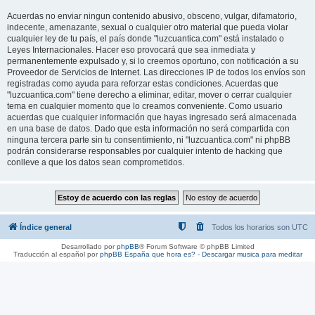
Acuerdas no enviar ningun contenido abusivo, obsceno, vulgar, difamatorio,
indecente, amenazante, sexual o cualquier otro material que pueda violar
cualquier ley de tu país, el país donde "luzcuantica.com" está instalado o
Leyes Internacionales. Hacer eso provocará que sea inmediata y
permanentemente expulsado y, si lo creemos oportuno, con notificación a su
Proveedor de Servicios de Internet. Las direcciones IP de todos los envíos son
registradas como ayuda para reforzar estas condiciones. Acuerdas que
"luzcuantica.com" tiene derecho a eliminar, editar, mover o cerrar cualquier
tema en cualquier momento que lo creamos conveniente. Como usuario
acuerdas que cualquier información que hayas ingresado será almacenada
en una base de datos. Dado que esta información no será compartida con
ninguna tercera parte sin tu consentimiento, ni "luzcuantica.com" ni phpBB
podrán considerarse responsables por cualquier intento de hacking que
conlleve a que los datos sean comprometidos.
Índice general
Todos los horarios son
UTC
Desarrollado por
phpBB
® Forum Software © phpBB Limited
Traducción al español por
phpBB España
que hora es?
-
Descargar musica para meditar