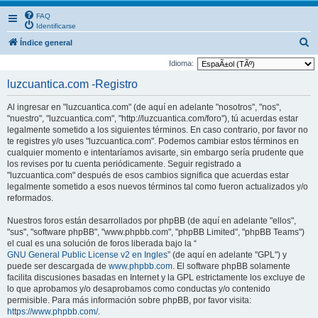
FAQ
Identificarse
B
Índice general
u
Idioma:
s
luzcuantica.com -Registro
c
Al ingresar en "luzcuantica.com" (de aquí en adelante "nosotros", "nos",
a
"nuestro", "luzcuantica.com", "http://luzcuantica.com/foro"), tú acuerdas estar
r
legalmente sometido a los siguientes términos. En caso contrario, por favor no
te registres y/o uses "luzcuantica.com". Podemos cambiar estos términos en
cualquier momento e intentaríamos avisarte, sin embargo sería prudente que
los revises por tu cuenta periódicamente. Seguir registrado a
"luzcuantica.com" después de esos cambios significa que acuerdas estar
legalmente sometido a esos nuevos términos tal como fueron actualizados y/o
reformados.
Nuestros foros están desarrollados por phpBB (de aquí en adelante "ellos",
"sus", "software phpBB", "www.phpbb.com", "phpBB Limited", "phpBB Teams")
el cual es una solución de foros liberada bajo la “
GNU General Public License v2 en Ingles
” (de aquí en adelante "GPL") y
puede ser descargada de
www.phpbb.com
. El software phpBB solamente
facilita discusiones basadas en Internet y la GPL estrictamente los excluye de
lo que aprobamos y/o desaprobamos como conductas y/o contenido
permisible. Para más información sobre phpBB, por favor visita:
https://www.phpbb.com/
.